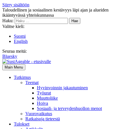
Siirry sisältöön
Taloudellinen ja sosiaalinen kestävyys läpi ajan ja alueiden
ikääntyvässä yhteiskunnassa
Haku:
Valitse kieli:
Suomi
English
Seuraa meitä:
Bluesky
Main Menu
Tutkimus
Teemat
Hyvinvoin­nin jakautuminen
Työurat
Muutto­liike
Hoiva
Sosiaali- ja terveyden­huollon menot
Vuorovaikutus
Ratkaisuja tieteestä
Tulokset