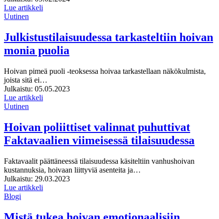
Lue artikkeli
Uutinen
Julkistustilaisuudessa tarkasteltiin hoivan
monia puolia
Hoivan pimeä puoli -teoksessa hoivaa tarkastellaan näkökulmista,
joista sitä ei…
Julkaistu:
05.05.2023
Lue artikkeli
Uutinen
Hoivan poliittiset valinnat puhuttivat
Faktavaalien viimeisessä tilaisuudessa
Faktavaalit päättäneessä tilaisuudessa käsiteltiin vanhushoivan
kustannuksia, hoivaan liittyviä asenteita ja…
Julkaistu:
29.03.2023
Lue artikkeli
Blogi
Mistä tukea hoivan emotionaalisiin