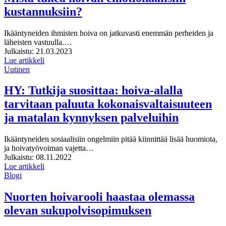
kustannuksiin?
Ikääntyneiden ihmisten hoiva on jatkuvasti enemmän perheiden ja
läheisten vastuulla.…
Julkaistu:
21.03.2023
Lue artikkeli
Uutinen
HY: Tutkija suosittaa: hoiva-alalla
tarvitaan paluuta kokonaisvaltaisuuteen
ja matalan kynnyksen palveluihin
Ikääntyneiden sosiaalisiin ongelmiin pitää kiinnittää lisää huomiota,
ja hoivatyövoiman vajetta…
Julkaistu:
08.11.2022
Lue artikkeli
Blogi
Nuorten hoivarooli haastaa olemassa
olevan sukupolvisopimuksen