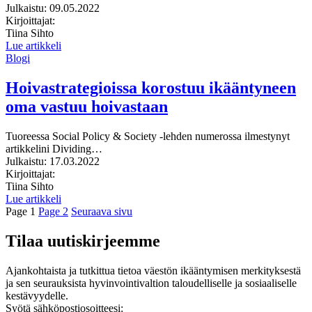
Julkaistu:
09.05.2022
Kirjoittajat:
Tiina Sihto
Lue artikkeli
Blogi
Hoivastrategioissa korostuu ikääntyneen
oma vastuu hoivastaan
Tuoreessa Social Policy & Society -lehden numerossa ilmestynyt
artikkelini Dividing…
Julkaistu:
17.03.2022
Kirjoittajat:
Tiina Sihto
Lue artikkeli
Page
1
Page
2
Seuraava sivu
Tilaa uutiskirjeemme
Ajankohtaista ja tutkittua tietoa väestön ikääntymisen merkityksestä
ja sen seurauksista hyvinvointivaltion taloudelliselle ja sosiaaliselle
kestävyydelle.
Syötä sähköpostiosoitteesi: