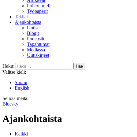
Artikkelit
Policy briefit
Työpaperit
Tekijät
Ajankohtaista
Uutiset
Blogit
Podcastit
Tapahtumat
Mediassa
Uutiskirjeet
Haku:
Valitse kieli:
Suomi
English
Seuraa meitä:
Bluesky
Ajankohtaista
Kaikki