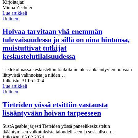
Kirjoittajat:
Minna Zechner
Lue artikkeli
Uutinen
Hoivaa tarvitaan yhä enemmän
tulevaisuudessa ja sillä on aina hintansa,
muistuttivat tutkijat
keskustelutilaisuudessa
Tiedekulmassa keskusteltiin toukokuun alussa ikääntyvien hoivaan
liittyvistä valinnoista ja niiden…
Julkaistu:
31.05.2024
Lue artikkeli
Uutinen
Tieteiden yössä etsittiin vastausta
lisääntyvään hoivan tarpeeseen
SustAgeable järjesti Tieteiden yössä paneelikeskustelun
ikääntymisen vaikutuksista taloudelliseen ja sosiaaliseen…
Julkaistu:
05.02.2024