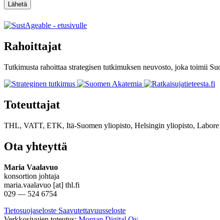
Lähetä
Rahoittajat
Tutkimusta rahoittaa strategisen tutkimuksen neuvosto, joka toimii 
Toteuttajat
THL, VATT, ETK, Itä-Suomen yliopisto, Helsingin yliopisto, Labore
Ota yhteyttä
Maria Vaalavuo
konsortion johtaja
maria.vaalavuo [at] thl.fi
029 — 524 6754
Tietosuojaseloste
Saavutettavuusseloste
Verkkosivujen toteutus:
Morgan Digital Oy
.