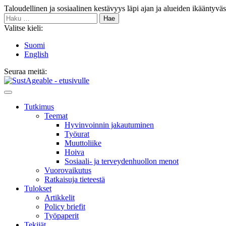
Siirry
Taloudellinen ja sosiaalinen kestävyys läpi ajan ja alueiden ikääntyvä
sisältöön
Haku:
Valitse kieli:
Suomi
English
Seuraa meitä:
Bluesky
Main
Menu
Tutkimus
Teemat
Hyvinvoin­nin jakautuminen
Työurat
Muutto­liike
Hoiva
Sosiaali- ja terveyden­huollon menot
Vuorovaikutus
Ratkaisuja tieteestä
Tulokset
Artikkelit
Policy briefit
Työpaperit
Tekijät