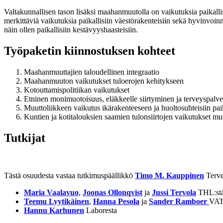
Valtakunnallisen tason lisäksi maahanmuutolla on vaikutuksia paikalli
merkittäviä vaikutuksia paikallisiin väestörakenteisiin sekä hyvinvoinn
näin ollen paikallisiin kestävyyshaasteisiin.
Työpaketin kiinnostuksen kohteet
Maahanmuuttajien taloudellinen integraatio
Maahanmuuton vaikutukset tuloerojen kehitykseen
Kotouttamispolitiikan vaikutukset
Etninen monimuotoisuus, eläkkeelle siirtyminen ja terveyspalve
Muuttoliikkeen vaikutus ikärakenteeseen ja huoltosuhteisiin paik
Kuntien ja kotitalouksien saamien tulonsiirtojen vaikutukset mu
Tutkijat
Tästä osuudesta vastaa tutkimuspäällikkö
Timo M. Kauppinen
Terve
Maria
Vaalavuo
,
Joonas
Ollonqvist
ja
Jussi Tervola
THL:st
Teemu Lyytikäinen
,
Hanna Pesola
ja
Sander
Ramboer
VAT
Hannu Karhunen
Laboresta