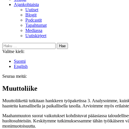
Ajankohtaista
Uutiset
Blogit
Podcastit
Tapahtumat
Mediassa
Uutiskirjeet
Haku:
Valitse kieli:
Suomi
English
Seuraa meitä:
Bluesky
Muutto­liike
Muuttoliikettä tutkitaan hankkeen työpaketissa 3. Analysoimme, kuin
haasteita kansallisella ja paikallisella tasolla. Arvioimme myös erilaist
Maahanmuuton suorat vaikutukset kohdistuvat pääasiassa taloudellisest
huoltosuhteisiin. Keskitymme tutkimuksessamme tähän työikäiseen väes
monimuotoisuutta.