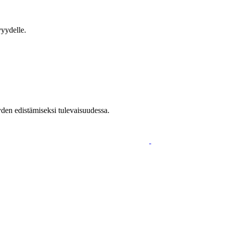
vyydelle.
yden edistämiseksi tulevaisuudessa.