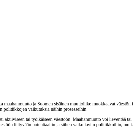
ka maahanmuutto ja Suomen sisäinen muuttoliike muokkaavat väestön ikä
en politiikkojen vaikutuksia näihin prosesseihin.
i aktiiviseen tai työikäiseen väestöön. Maahanmuutto voi lieventää tai 
töön liittyvään potentiaaliin ja siihen vaikuttaviin politiikkoihin, m