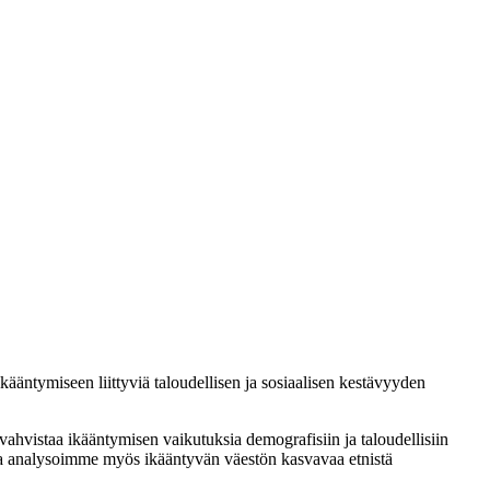
äntymiseen liittyviä taloudellisen ja sosiaalisen kestävyyden
vahvistaa ikääntymisen vaikutuksia demografisiin ja taloudellisiin
utta analysoimme myös ikääntyvän väestön kasvavaa etnistä