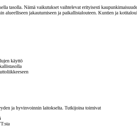
sella tasolla. Nämä vaikutukset vaihtelevat erityisesti kaupunkimaisuude
in alueelliseen jakautumiseen ja paikallistalouteen. Kuntien ja kotitalou
lujen käyttö
allistasolla
uttoliikkeeseen
yden ja hyvinvoinnin laitokselta. Tutkijoina toimivat
ä
T:sta