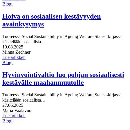
Blogi
Hoiva on sosiaalisen kestävyyden
avainkysymys
Tuoreessa Social Sustainability in Ageing Welfare States -kirjassa
käsitellään sosiaalista…
Julkaistu:
19.08.2025
Kirjoittajat:
Minna Zechner
Lue artikkeli
Blogi
Hyvinvointivaltio luo pohjan sosiaalisesti
kestävälle maahanmuutolle
Tuoreessa Social Sustainability in Ageing Welfare States -kirjassa
käsitellään sosiaalista…
Julkaistu:
27.06.2025
Kirjoittajat:
Maria Vaalavuo
Lue artikkeli
Blogi