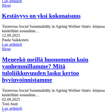
Lue artikkeli
Blogi
Kestävyys on yksi kokonaisuus
Tuoreessa Social Sustainability in Ageing Welfare States -kirjassa
käsitellään sosiaalista…
Julkaistu:
12.09.2025
Kirjoittajat:
Paula Saikkonen
Lue artikkeli
Blogi
Meneekö meillä huonommin kuin
vanhemmillamme? Mitä
tuloliikkuvuuden lasku kertoo
hyvinvoinnistamme
Tuoreessa Social Sustainability in Ageing Welfare States -kirjassa
käsitellään sosiaalista…
Julkaistu:
02.09.2025
Kirjoittajat:
Toni Juuti
Lue artikkeli