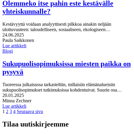
Olemmeko itse pahin este kestävälle
yhteiskunnalle?
Kestävyyttä voidaan analyyttisesti pilkkoa ainakin neljään
ulottuvuuteen: taloudelliseen, sosiaaliseen, ekologiseen…
Julkaistu:
24.06.2025
Kirjoittajat:
Paula Saikkonen
Lue artikkeli
Blogi
Sukupuolisopimuksissa miesten paikka on
pysyvä
Tuoreessa julkaisussa tarkasteltiin, millaisiin elämänalueisiin
sukupuolisopimukset tutkimuksissa kohdentuivat. Suurin osa…
Julkaistu:
20.01.2025
Kirjoittajat:
Minna Zechner
Lue artikkeli
Page
Page
Page
Page
1
2
3
4
Seuraava sivu
Tilaa uutiskirjeemme