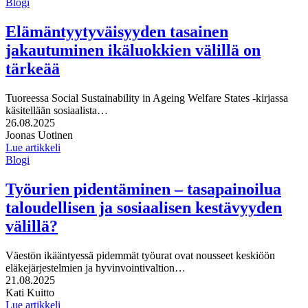
Blogi
Elämäntyytyväisyyden tasainen
jakautuminen ikäluokkien välillä on
tärkeää
Tuoreessa Social Sustainability in Ageing Welfare States -kirjassa
käsitellään sosiaalista…
Julkaistu:
26.08.2025
Kirjoittajat:
Joonas Uotinen
Lue artikkeli
Blogi
Työurien pidentäminen – tasapainoilua
taloudellisen ja sosiaalisen kestävyyden
välillä?
Väestön ikääntyessä pidemmät työurat ovat nousseet keskiöön
eläkejärjestelmien ja hyvinvointivaltion…
Julkaistu:
21.08.2025
Kirjoittajat:
Kati Kuitto
Lue artikkeli