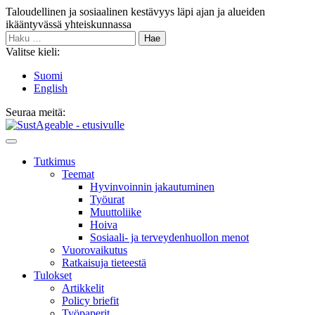
Siirry
Taloudellinen ja sosiaalinen kestävyys läpi ajan ja alueiden
sisältöön
ikääntyvässä yhteiskunnassa
Haku:
Valitse kieli:
Suomi
English
Seuraa meitä:
Bluesky
Main
Menu
Tutkimus
Teemat
Hyvinvoin­nin jakautuminen
Työurat
Muutto­liike
Hoiva
Sosiaali- ja terveyden­huollon menot
Vuorovaikutus
Ratkaisuja tieteestä
Tulokset
Artikkelit
Policy briefit
Työpaperit