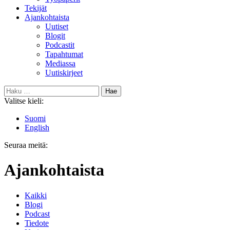
Tekijät
Ajankohtaista
Uutiset
Blogit
Podcastit
Tapahtumat
Mediassa
Uutiskirjeet
Haku:
Valitse kieli:
Suomi
English
Seuraa meitä:
Bluesky
Ajankohtaista
Kaikki
Blogi
Podcast
Tiedote