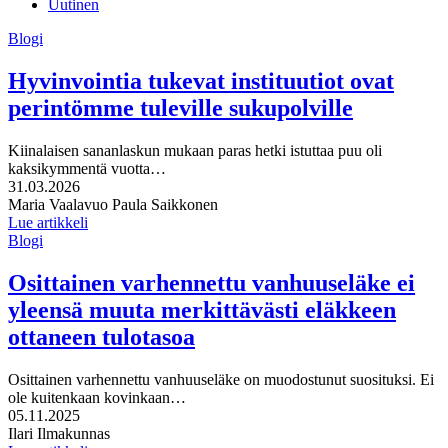
Uutinen
Blogi
Hyvinvointia tukevat instituutiot ovat
perintömme tuleville sukupolville
Kiinalaisen sananlaskun mukaan paras hetki istuttaa puu oli
kaksikymmentä vuotta…
Julkaistu:
31.03.2026
Kirjoittajat:
Maria Vaalavuo
Paula Saikkonen
Lue artikkeli
Blogi
Osittainen varhennettu vanhuuseläke ei
yleensä muuta merkittävästi eläkkeen
ottaneen tulotasoa
Osittainen varhennettu vanhuuseläke on muodostunut suosituksi. Ei
ole kuitenkaan kovinkaan…
Julkaistu:
05.11.2025
Kirjoittajat:
Ilari Ilmakunnas