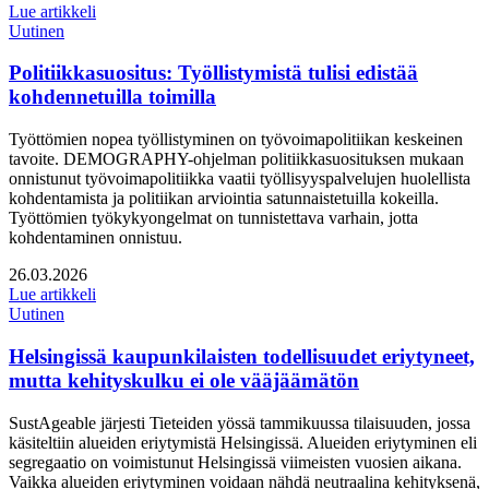
Lue artikkeli
Uutinen
Politiikkasuositus: Työllistymistä tulisi edistää
kohdennetuilla toimilla
Työttömien nopea työllistyminen on työvoimapolitiikan keskeinen
tavoite. DEMOGRAPHY-ohjelman politiikkasuosituksen mukaan
onnistunut työvoimapolitiikka vaatii työllisyyspalvelujen huolellista
kohdentamista ja politiikan arviointia satunnaistetuilla kokeilla.
Työttömien työkykyongelmat on tunnistettava varhain, jotta
kohdentaminen onnistuu.
Julkaistu:
26.03.2026
Lue artikkeli
Uutinen
Helsingissä kaupunkilaisten todellisuudet eriytyneet,
mutta kehityskulku ei ole vääjäämätön
SustAgeable järjesti Tieteiden yössä tammikuussa tilaisuuden, jossa
käsiteltiin alueiden eriytymistä Helsingissä. Alueiden eriytyminen eli
segregaatio on voimistunut Helsingissä viimeisten vuosien aikana.
Vaikka alueiden eriytyminen voidaan nähdä neutraalina kehityksenä,