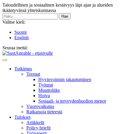
Siirry
Taloudellinen ja sosiaalinen kestävyys läpi ajan ja alueiden
sisältöön
ikääntyvässä yhteiskunnassa
Haku:
Valitse kieli:
Suomi
English
Seuraa meitä:
Bluesky
Main
Menu
Tutkimus
Teemat
Hyvinvoin­nin jakautuminen
Työurat
Muutto­liike
Hoiva
Sosiaali- ja terveyden­huollon menot
Vuorovaikutus
Ratkaisuja tieteestä
Tulokset
Artikkelit
Policy briefit
Työpaperit