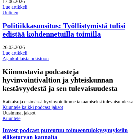
Julkaistu:
17.06.2026
Lue artikkeli
Uutinen
Politiikkasuositus: Työllistymistä tulisi
edistää kohdennetuilla toimilla
Julkaistu:
26.03.2026
Lue artikkeli
Ajankohtaista arkistoon
Kiinnostavia podcasteja
hyvinvointivaltion ja yhteiskunnan
kestävyydestä ja sen tulevaisuudesta
Ratkaisuja etsimässä hyvinvointimme takaamiseksi tulevaisuudessa.
Kuuntele kaikki podcast-jaksot
Uusimmat jaksot
Kuuntele
Invest-podcast pureutuu toimeentulokysymyksiin
eläketurvan kannalta