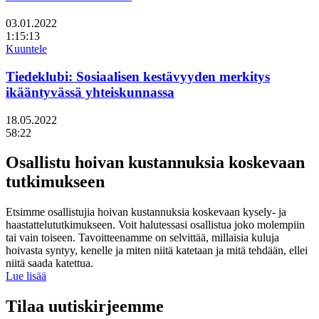
Päivämäärä
03.01.2022
Kellonaika
1:15:13
Kuuntele
Tiedeklubi: Sosiaalisen kestävyyden merkitys
ikääntyvässä yhteiskunnassa
Päivämäärä
18.05.2022
Kellonaika
58:22
Osallistu hoivan kustannuksia koskevaan
tutkimukseen
Etsimme osallistujia hoivan kustannuksia koskevaan kysely- ja
haastattelututkimukseen. Voit halutessasi osallistua joko molempiin
tai vain toiseen. Tavoitteenamme on selvittää, millaisia kuluja
hoivasta syntyy, kenelle ja miten niitä katetaan ja mitä tehdään, ellei
niitä saada katettua.
Lue lisää
Tilaa uutiskirjeemme