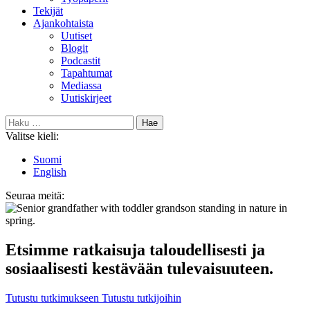
Tekijät
Ajankohtaista
Uutiset
Blogit
Podcastit
Tapahtumat
Mediassa
Uutiskirjeet
Haku:
Valitse kieli:
Suomi
English
Seuraa meitä:
Bluesky
SustAgeable
Etsimme ratkaisuja taloudellisesti ja
sosiaalisesti kestävään tulevaisuuteen.
Tutustu tutkimukseen
Tutustu tutkijoihin