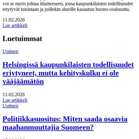
voi se myös johtaa tilanteeseen, jossa kaupunkilaisten todellisuudet
eriytyvät toisistaan ja joillekin alueille kasautuu huono-osaisuutta.
Julkaistu:
11.02.2026
Lue artikkeli
Luetuimmat
Uutinen
Helsingissä kaupunkilaisten todellisuudet
eriytyneet, mutta kehityskulku ei ole
vääjäämätön
Julkaistu:
11.02.2026
Lue artikkeli
Uutinen
Politiikkasuositus: Miten saada osaavia
maahanmuuttajia Suomeen?