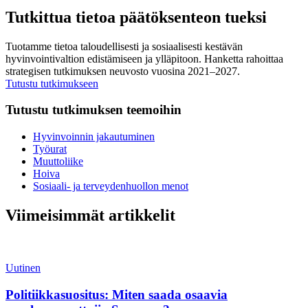
Tutkittua tietoa päätöksenteon tueksi
Tuotamme tietoa taloudellisesti ja sosiaalisesti kestävän
hyvinvointivaltion edistämiseen ja ylläpitoon. Hanketta rahoittaa
strategisen tutkimuksen neuvosto vuosina 2021–2027.
Tutustu tutkimukseen
Tutustu tutkimuksen teemoihin
Hyvinvoin­nin jakautu­minen
Työurat
Muutto­liike
Hoiva
Sosiaali- ja terveyden­huollon menot
Viimeisimmät artikkelit
Uutinen
Politiikkasuositus: Miten saada osaavia