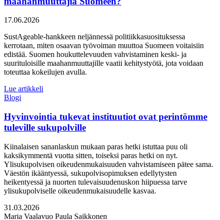
maahanmuuttajia Suomeen?
Julkaistu:
17.06.2026
SustAgeable-hankkeen neljännessä politiikkasuosituksessa
kerrotaan, miten osaavan työvoiman muuttoa Suomeen voitaisiin
edistää. Suomen houkuttelevuuden vahvistaminen keski- ja
suurituloisille maahanmuuttajille vaatii kehitystyötä, jota voidaan
toteuttaa kokeilujen avulla.
Lue artikkeli
Blogi
Hyvinvointia tukevat instituutiot ovat perintömme
tuleville sukupolville
Kiinalaisen sananlaskun mukaan paras hetki istuttaa puu oli
kaksikymmentä vuotta sitten, toiseksi paras hetki on nyt.
Ylisukupolvisen oikeudenmukaisuuden vahvistamiseen pätee sama.
Väestön ikääntyessä, sukupolvisopimuksen edellytysten
heikentyessä ja nuorten tulevaisuudenuskon hiipuessa tarve
ylisukupolviselle oikeudenmukaisuudelle kasvaa.
Julkaistu:
31.03.2026
Kirjoittajat:
Maria Vaalavuo
Paula Saikkonen