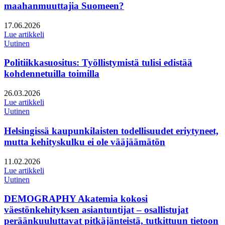
maahanmuuttajia Suomeen?
Julkaistu:
17.06.2026
Lue artikkeli
Uutinen
Politiikkasuositus: Työllistymistä tulisi edistää
kohdennetuilla toimilla
Julkaistu:
26.03.2026
Lue artikkeli
Uutinen
Helsingissä kaupunkilaisten todellisuudet eriytyneet,
mutta kehityskulku ei ole vääjäämätön
Julkaistu:
11.02.2026
Lue artikkeli
Uutinen
DEMOGRAPHY Akatemia kokosi
väestönkehityksen asiantuntijat – osallistujat
peräänkuuluttavat pitkäjänteistä, tutkittuun tietoon