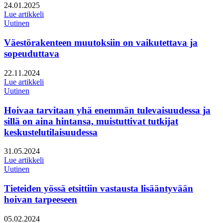
Julkaistu:
24.01.2025
Lue artikkeli
Uutinen
Väestörakenteen muutoksiin on vaikutettava ja
sopeuduttava
Julkaistu:
22.11.2024
Lue artikkeli
Uutinen
Hoivaa tarvitaan yhä enemmän tulevaisuudessa ja
sillä on aina hintansa, muistuttivat tutkijat
keskustelutilaisuudessa
Julkaistu:
31.05.2024
Lue artikkeli
Uutinen
Tieteiden yössä etsittiin vastausta lisääntyvään
hoivan tarpeeseen
Julkaistu:
05.02.2024