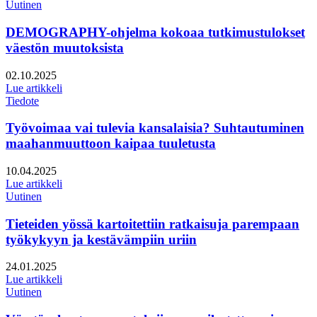
Uutinen
DEMOGRAPHY-ohjelma kokoaa tutkimustulokset
väestön muutoksista
Julkaistu:
02.10.2025
Lue artikkeli
Tiedote
Työvoimaa vai tulevia kansalaisia? Suhtautuminen
maahanmuuttoon kaipaa tuuletusta
Julkaistu:
10.04.2025
Lue artikkeli
Uutinen
Tieteiden yössä kartoitettiin ratkaisuja parempaan
työkykyyn ja kestävämpiin uriin
Julkaistu:
24.01.2025
Lue artikkeli
Uutinen