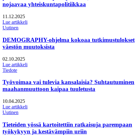
nojaavaa yhteiskuntapolitiikkaa
Julkaistu:
11.12.2025
Lue artikkeli
Uutinen
DEMOGRAPHY-ohjelma kokoaa tutkimustulokset
väestön muutoksista
Julkaistu:
02.10.2025
Lue artikkeli
Tiedote
Työvoimaa vai tulevia kansalaisia? Suhtautuminen
maahanmuuttoon kaipaa tuuletusta
Julkaistu:
10.04.2025
Lue artikkeli
Uutinen
Tieteiden yössä kartoitettiin ratkaisuja parempaan
työkykyyn ja kestävämpiin uriin