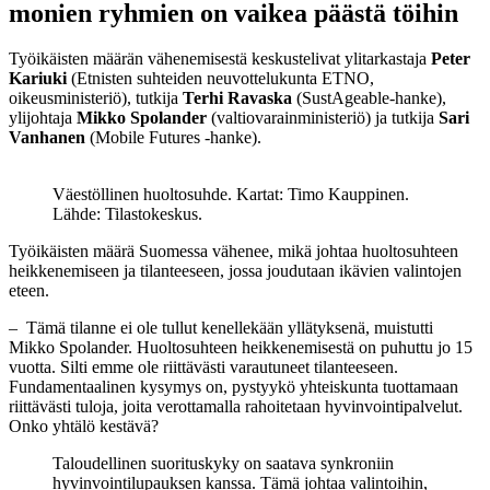
monien ryhmien on vaikea päästä töihin
Työikäisten määrän vähenemisestä keskustelivat ylitarkastaja
Peter
Kariuki
(Etnisten suhteiden neuvottelukunta ETNO,
oikeusministeriö), tutkija
Terhi Ravaska
(SustAgeable-hanke),
ylijohtaja
Mikko Spolander
(valtiovarainministeriö) ja tutkija
Sari
Vanhanen
(Mobile Futures -hanke).
Väestöllinen huoltosuhde. Kartat: Timo Kauppinen.
Lähde: Tilastokeskus.
Työikäisten määrä Suomessa vähenee, mikä johtaa huoltosuhteen
heikkenemiseen ja tilanteeseen, jossa joudutaan ikävien valintojen
eteen.
– Tämä tilanne ei ole tullut kenellekään yllätyksenä, muistutti
Mikko Spolander. Huoltosuhteen heikkenemisestä on puhuttu jo 15
vuotta. Silti emme ole riittävästi varautuneet tilanteeseen.
Fundamentaalinen kysymys on, pystyykö yhteiskunta tuottamaan
riittävästi tuloja, joita verottamalla rahoitetaan hyvinvointipalvelut.
Onko yhtälö kestävä?
Taloudellinen suorituskyky on saatava synkroniin
hyvinvointilupauksen kanssa. Tämä johtaa valintoihin,