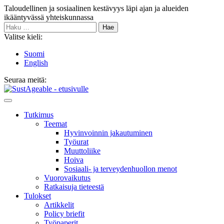
Siirry
Taloudellinen ja sosiaalinen kestävyys läpi ajan ja alueiden
sisältöön
ikääntyvässä yhteiskunnassa
Haku:
Valitse kieli:
Suomi
English
Seuraa meitä:
Bluesky
Main
Menu
Tutkimus
Teemat
Hyvinvoin­nin jakautuminen
Työurat
Muutto­liike
Hoiva
Sosiaali- ja terveyden­huollon menot
Vuorovaikutus
Ratkaisuja tieteestä
Tulokset
Artikkelit
Policy briefit
Työpaperit