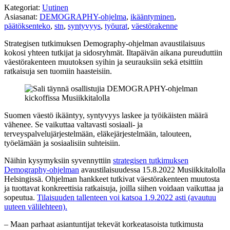
Kategoriat:
Uutinen
Asiasanat:
DEMOGRAPHY-ohjelma
,
ikääntyminen
,
päätöksenteko
,
stn
,
syntyvyys
,
työurat
,
väestörakenne
Strategisen tutkimuksen Demography-ohjelman avaustilaisuus
kokosi yhteen tutkijat ja sidosryhmät. Iltapäivän aikana pureuduttiin
väestörakenteen muutoksen syihin ja seurauksiin sekä etsittiin
ratkaisuja sen tuomiin haasteisiin.
Suomen väestö ikääntyy, syntyvyys laskee ja työikäisten määrä
vähenee. Se vaikuttaa valtavasti sosiaali- ja
terveyspalvelujärjestelmään, eläkejärjestelmään, talouteen,
työelämään ja sosiaalisiin suhteisiin.
Näihin kysymyksiin syvennyttiin
strategisen tutkimuksen
Demography-ohjelman
avaustilaisuudessa 15.8.2022 Musiikkitalolla
Helsingissä. Ohjelman hankkeet tutkivat väestörakenteen muutosta
ja tuottavat konkreettisia ratkaisuja, joilla siihen voidaan vaikuttaa ja
sopeutua.
Tilaisuuden tallenteen voi katsoa 1.9.2022 asti (avautuu
uuteen välilehteen).
– Maan parhaat asiantuntijat tekevät korkeatasoista tutkimusta