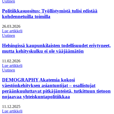
Uutinen
Politiikkasuositus: Työllistymistä tulisi edistää
kohdennetuilla toimilla
Julkaistu:
26.03.2026
Lue artikkeli
Uutinen
Helsingissä kaupunkilaisten todellisuudet eriytyneet,
mutta kehityskulku ei ole vääjäämätön
Julkaistu:
11.02.2026
Lue artikkeli
Uutinen
DEMOGRAPHY Akatemia kokosi
väestönkehityksen asiantuntijat – osallistujat
peräänkuuluttavat pitkäjänteistä, tutkittuun tietoon
nojaavaa yhteiskuntapolitiikkaa
Julkaistu:
11.12.2025
Lue artikkeli