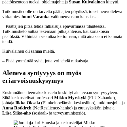
päätöksenteon tueksi, ohjelmajohtaja
Susan Kuivalainen
kiteytti.
Tutkimustiedolle on tarvetta päättäjien pöydissä, totesi neuvotteleva
virkamies
Jouni Varanka
valtioneuvoston kansliasta.
– Päättäjien pitää tehdä ratkaisuja epävarmassa tilanteessa.
Tutkimustieto auttaa tekemään pitkäjänteisiä, kaukonäköisiä
päätöksiä. Vähintään se auttaa kertomaan, mitä ainakaan ei kannata
tehdä.
Kuivalainen oli samaa mieltä.
– Pitää ymmärtää syitä, jotta voi tehdä ratkaisuja.
Aleneva syntyvyys on myös
eriarvoisuuskysymys
Ensimmäinen teemakeskustelu keskittyi alenevaan syntyvyyteen.
Siitä keskustelivat professori
Mikko Myrskylä
(FLUX-hanke),
johtaja
Ilkka Oksala
(Elinkeinoelämän keskusliitto), tutkimusjohtaja
Anna Rotkirch
(NetResilience-hanke) ja etuusyksikön johtaja
Liisa Siika-aho
(sosiaali- ja terveysministeriö).