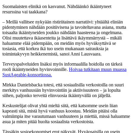
Suomalaisten elinikä on kasvanut. Nähdäänkö ikääntyneet
resurssina vai taakkana?
– Meillä vallitsee nykyään ristiriitainen narratiivi: yhtäältä eliniän
pidentyminen nähdään positiivisena ja tavoiteltavana asiana, mutta
toisaalta ikääntyneiden joukko nähdään haasteena ja ongelmana.
Olisi muutettava ikäasenteita ja lisättävä ikäymmärrystä – mikäli
haluamme elää pidempään, on meidän myös hyväksyttävä se
tosiasia, että korkea ikä tuo usein mukanaan sairauksia ja
toimintakyvyn heikkenemistä, sanoi Anni Lausvaara.
Terveyspalveluiden lisäksi myös informaalilla hoidolla on tärkeä
rooli ikääntyneiden hyvinvoinnille.
Hoivaa tutkitaan muun muassa
SustAgeable-konsortiossa.
Mirkka Danielsbacka totesi, että sosiaalisilla verkostoilla on suuri
merkitys vanhuusiän hyvinvointiin ja aktiivisuuteen – ja lopulta
siihen, paljonko terveitä elinvuosia ikääntyvällä on jäljellä.
Keskustelijat olivat yhtä mieltä siitä, että katsomme usein liian
kapeasti sitä, mistä hyvä vanhuus koostuu. Meidän pitäisi olla
valmiimpia itse varautumaan vanhuuteen ja miettiä, missä haluamme
asua ja miten pitää huolta sosiaalista verkostoista.
Tässäkin sosioekonomiset erot näkyvät. Hyväosaisilla on usein