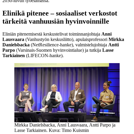
2030-luvun työelämässä.
Elinikä pitenee – sosiaaliset verkostot
tärkeitä vanhuusiän hyvinvoinnille
Eliniän pitenemisestä keskustelivat toiminnanjohtaja
Anni
Lausvaara
(Vanhustyön keskusliitto), apulaisprofessori
Mirkka
Danielsbacka
(NetResilience-hanke), valmistelujohtaja
Antti
Parpo
(Varsinais-Suomen hyvinvointialue) ja tutkija
Lasse
Tarkiainen
(LIFECON-hanke).
Mirkka Danielsbacka, Anni Lausvaara, Antti Parpo ja
Lasse Tarkiainen. Kuva: Timo Kuismin