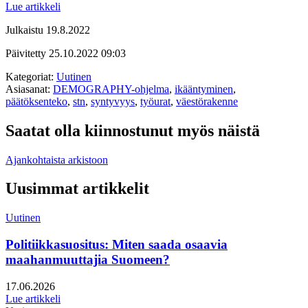
Lue artikkeli
Julkaistu
19.8.2022
Päivitetty
25.10.2022
09:03
Kategoriat:
Uutinen
Asiasanat:
DEMOGRAPHY-ohjelma
,
ikääntyminen
,
päätöksenteko
,
stn
,
syntyvyys
,
työurat
,
väestörakenne
Saatat olla kiinnostunut myös näistä
Ajankohtaista arkistoon
Uusimmat artikkelit
Uutinen
Politiikkasuositus: Miten saada osaavia
maahanmuuttajia Suomeen?
Julkaistu:
17.06.2026
Lue artikkeli