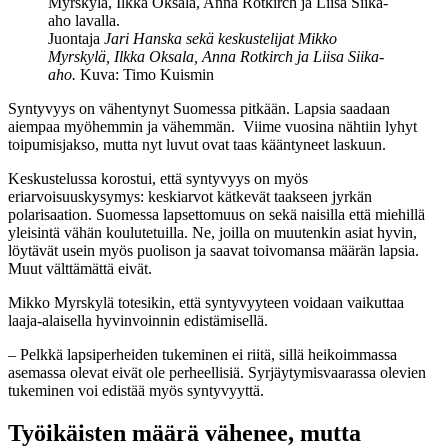
Juontaja
Jari Hanska sekä keskustelijat Mikko
Myrskylä, Ilkka Oksala, Anna Rotkirch ja Liisa Siika-
aho.
Kuva: Timo Kuismin
Syntyvyys on vähentynyt Suomessa pitkään. Lapsia saadaan
aiempaa myöhemmin ja vähemmän. Viime vuosina nähtiin lyhyt
toipumisjakso, mutta nyt luvut ovat taas kääntyneet laskuun.
Keskustelussa korostui, että syntyvyys on myös
eriarvoisuuskysymys: keskiarvot kätkevät taakseen jyrkän
polarisaation. Suomessa lapsettomuus on sekä naisilla että miehillä
yleisintä vähän koulutetuilla. Ne, joilla on muutenkin asiat hyvin,
löytävät usein myös puolison ja saavat toivomansa määrän lapsia.
Muut välttämättä eivät.
Mikko Myrskylä totesikin, että syntyvyyteen voidaan vaikuttaa
laaja-alaisella hyvinvoinnin edistämisellä.
– Pelkkä lapsiperheiden tukeminen ei riitä, sillä heikoimmassa
asemassa olevat eivät ole perheellisiä. Syrjäytymisvaarassa olevien
tukeminen voi edistää myös syntyvyyttä.
Työikäisten määrä vähenee, mutta