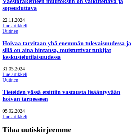
Väestörakenteen muutoksiin on vaikutettava ja
sopeuduttava
Julkaistu:
22.11.2024
Lue artikkeli
Uutinen
Hoivaa tarvitaan yhä enemmän tulevaisuudessa ja
sillä on aina hintansa, muistuttivat tutkijat
keskustelutilaisuudessa
Julkaistu:
31.05.2024
Lue artikkeli
Uutinen
Tieteiden yössä etsittiin vastausta lisääntyvään
hoivan tarpeeseen
Julkaistu:
05.02.2024
Lue artikkeli
Tilaa uutiskirjeemme