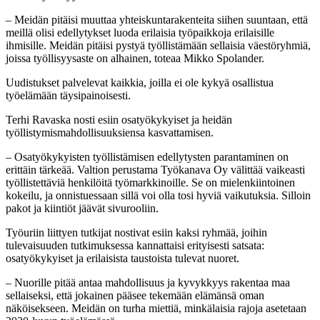
– Meidän pitäisi muuttaa yhteiskuntarakenteita siihen suuntaan, että
meillä olisi edellytykset luoda erilaisia työpaikkoja erilaisille
ihmisille. Meidän pitäisi pystyä työllistämään sellaisia väestöryhmiä,
joissa työllisyysaste on alhainen, toteaa Mikko Spolander.
Uudistukset palvelevat kaikkia, joilla ei ole kykyä osallistua
työelämään täysipainoisesti.
Terhi Ravaska nosti esiin osatyökykyiset ja heidän
työllistymismahdollisuuksiensa kasvattamisen.
– Osatyökykyisten työllistämisen edellytysten parantaminen on
erittäin tärkeää. Valtion perustama Työkanava Oy välittää vaikeasti
työllistettäviä henkilöitä työmarkkinoille. Se on mielenkiintoinen
kokeilu, ja onnistuessaan sillä voi olla tosi hyviä vaikutuksia. Silloin
pakot ja kiintiöt jäävät sivurooliin.
Työuriin liittyen tutkijat nostivat esiin kaksi ryhmää, joihin
tulevaisuuden tutkimuksessa kannattaisi erityisesti satsata:
osatyökykyiset ja erilaisista taustoista tulevat nuoret.
– Nuorille pitää antaa mahdollisuus ja kyvykkyys rakentaa maa
sellaiseksi, että jokainen pääsee tekemään elämänsä oman
näköisekseen. Meidän on turha miettiä, minkälaisia rajoja asetetaan