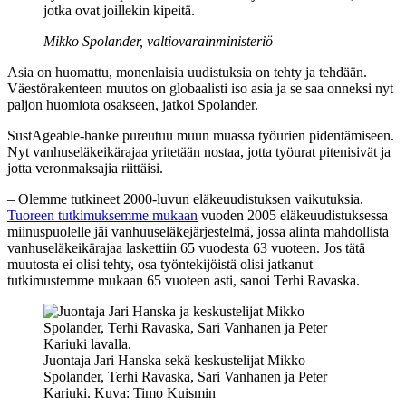
jotka ovat joillekin kipeitä.
Mikko Spolander, valtiovarainministeriö
Asia on huomattu, monenlaisia uudistuksia on tehty ja tehdään.
Väestörakenteen muutos on globaalisti iso asia ja se saa onneksi nyt
paljon huomiota osakseen, jatkoi Spolander.
SustAgeable-hanke pureutuu muun muassa työurien pidentämiseen.
Nyt vanhuseläkeikärajaa yritetään nostaa, jotta työurat pitenisivät ja
jotta veronmaksajia riittäisi.
– Olemme tutkineet 2000-luvun eläkeuudistuksen vaikutuksia.
Tuoreen tutkimuksemme mukaan
vuoden 2005 eläkeuudistuksessa
miinuspuolelle jäi vanhuuseläkejärjestelmä, jossa alinta mahdollista
vanhuseläkeikärajaa laskettiin 65 vuodesta 63 vuoteen. Jos tätä
muutosta ei olisi tehty, osa työntekijöistä olisi jatkanut
tutkimustemme mukaan 65 vuoteen asti, sanoi Terhi Ravaska.
Juontaja Jari Hanska sekä keskustelijat Mikko
Spolander, Terhi Ravaska, Sari Vanhanen ja Peter
Kariuki. Kuva: Timo Kuismin