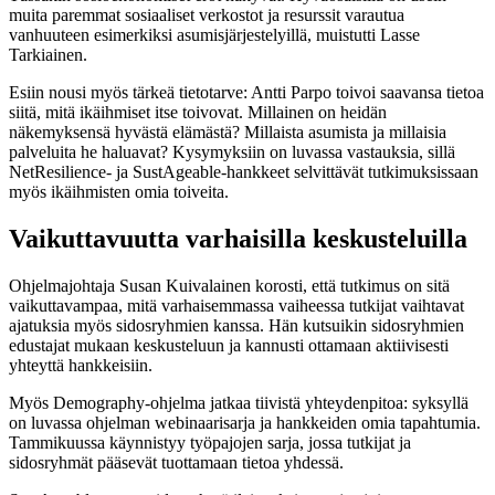
muita paremmat sosiaaliset verkostot ja resurssit varautua
vanhuuteen esimerkiksi asumisjärjestelyillä, muistutti Lasse
Tarkiainen.
Esiin nousi myös tärkeä tietotarve: Antti Parpo toivoi saavansa tietoa
siitä, mitä ikäihmiset itse toivovat. Millainen on heidän
näkemyksensä hyvästä elämästä? Millaista asumista ja millaisia
palveluita he haluavat? Kysymyksiin on luvassa vastauksia, sillä
NetResilience- ja SustAgeable-hankkeet selvittävät tutkimuksissaan
myös ikäihmisten omia toiveita.
Vaikuttavuutta varhaisilla keskusteluilla
Ohjelmajohtaja Susan Kuivalainen korosti, että tutkimus on sitä
vaikuttavampaa, mitä varhaisemmassa vaiheessa tutkijat vaihtavat
ajatuksia myös sidosryhmien kanssa. Hän kutsuikin sidosryhmien
edustajat mukaan keskusteluun ja kannusti ottamaan aktiivisesti
yhteyttä hankkeisiin.
Myös Demography-ohjelma jatkaa tiivistä yhteydenpitoa: syksyllä
on luvassa ohjelman webinaarisarja ja hankkeiden omia tapahtumia.
Tammikuussa käynnistyy työpajojen sarja, jossa tutkijat ja
sidosryhmät pääsevät tuottamaan tietoa yhdessä.