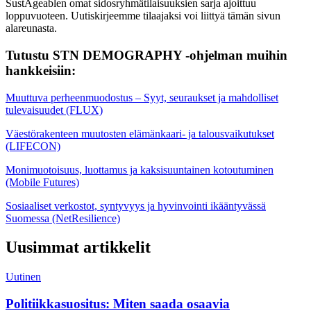
SustAgeablen omat sidosryhmätilaisuuksien sarja ajoittuu
loppuvuoteen. Uutiskirjeemme tilaajaksi voi liittyä tämän sivun
alareunasta.
Tutustu STN DEMOGRAPHY -ohjelman muihin
hankkeisiin:
Muuttuva perheenmuodostus – Syyt, seuraukset ja mahdolliset
tulevaisuudet (FLUX)
Väestörakenteen muutosten elämänkaari- ja talousvaikutukset
(LIFECON)
Monimuotoisuus, luottamus ja kaksisuuntainen kotoutuminen
(Mobile Futures)
Sosiaaliset verkostot, syntyvyys ja hyvinvointi ikääntyvässä
Suomessa (NetResilience)
Uusimmat artikkelit
Uutinen
Politiikkasuositus: Miten saada osaavia