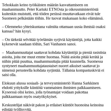
Tehokkain keino työikäisten määrän kasvattamiseen on
maahanmuutto. Peter Kariuki ETNOsta ja oikeusministeriöstä
kuitenkin muistutti, että töiden perässä muuttavatkaan eivät tule
Suomeen pelkästään töihin. He tuovat mukanaan koko elämänsä.
– Olemmeko yhteiskuntana valmiita ottamaan uusia ihmisiä osaksi
kansaa? hän kysyi.
– On tärkeää selvittää työelämän syrjiviä käytäntöjä, jotta kaikki
kykenevät saadaan töihin, Sari Vanhanen sanoi.
– Maahanmuuttajat saattavat kohdata käytäntöjä ja pieniä rasistisia
asioita, joita me muut emme huomaa. Näitä asioita pitää kerätä ja
niihin pitää puuttua, maahanmuuttajia pitää kuunnella. Suomessa
syntyneet maahanmuuttajataustaiset nuoret aikuiset saattavat jo
nimensä perusteella kohdata syrjintää. Tällaisia kompastuskiviä ei
saisi olla.
Elokuun alussa sosiaali- ja terveysministeriö Hanna Sarkkinen
ehdotti yrityksille kiintiötä vammaisten ihmisten palkkaamiseen.
Kyseessä olisi keino, jolla työnantajat voidaan pakottaa
palkkaamaan myös osatyökykyiset.
Keskustelijat näkivät pakon ja erilaiset kiintiöt huonoina keinoina
edistää työllisyyttä.