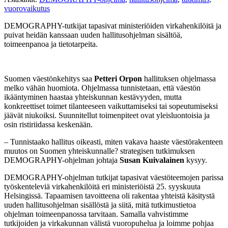
vuorovaikutus
DEMOGRAPHY-tutkijat tapasivat ministeriöiden virkahenkilöitä ja
puivat heidän kanssaan uuden hallitusohjelman sisältöä,
toimeenpanoa ja tietotarpeita.
Suomen väestönkehitys saa
Petteri Orpon
hallituksen ohjelmassa
melko vähän huomiota. Ohjelmassa tunnistetaan, että väestön
ikääntyminen haastaa yhteiskunnan kestävyyden, mutta ​
konkreettiset toimet tilanteeseen vaikuttamiseksi tai sopeutumiseksi
jäävät niukoiksi. Suunnitellut toimenpiteet ovat yleisluontoisia ja
osin ristiriidassa keskenään.
– Tunnistaako hallitus oikeasti, miten vakava haaste väestörakenteen
muutos on Suomen yhteiskunnalle? strategisen tutkimuksen
DEMOGRAPHY-ohjelman johtaja
Susan Kuivalainen
kysyy.
DEMOGRAPHY-ohjelman tutkijat tapasivat väestöteemojen parissa
työskenteleviä virkahenkilöitä eri ministeriöistä 25. syyskuuta
Helsingissä. Tapaamisen tavoitteena oli rakentaa yhteistä käsitystä
uuden hallitusohjelman sisällöstä ja siitä, mitä tutkimustietoa
ohjelman toimeenpanossa tarvitaan​. Samalla vahvistimme
tutkijoiden ja virkakunnan välistä vuoropuhelua ja loimme pohjaa