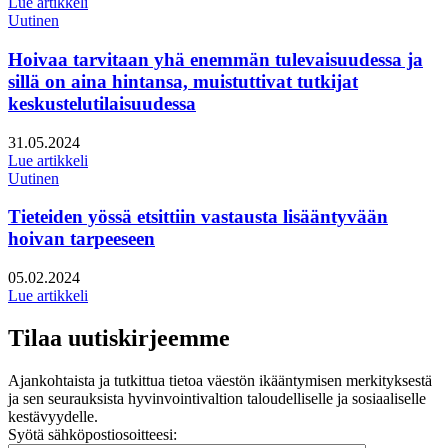
Lue artikkeli
Uutinen
Hoivaa tarvitaan yhä enemmän tulevaisuudessa ja
sillä on aina hintansa, muistuttivat tutkijat
keskustelutilaisuudessa
Julkaistu:
31.05.2024
Lue artikkeli
Uutinen
Tieteiden yössä etsittiin vastausta lisääntyvään
hoivan tarpeeseen
Julkaistu:
05.02.2024
Lue artikkeli
Tilaa uutiskirjeemme
Ajankohtaista ja tutkittua tietoa väestön ikääntymisen merkityksestä
ja sen seurauksista hyvinvointivaltion taloudelliselle ja sosiaaliselle
kestävyydelle.
Syötä sähköpostiosoitteesi: