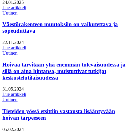
Julkaistu:
24.01.2025
Lue artikkeli
Uutinen
Väestörakenteen muutoksiin on vaikutettava ja
sopeuduttava
Julkaistu:
22.11.2024
Lue artikkeli
Uutinen
Hoivaa tarvitaan yhä enemmän tulevaisuudessa ja
sillä on aina hintansa, muistuttivat tutkijat
keskustelutilaisuudessa
Julkaistu:
31.05.2024
Lue artikkeli
Uutinen
Tieteiden yössä etsittiin vastausta lisääntyvään
hoivan tarpeeseen
Julkaistu:
05.02.2024