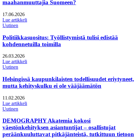
maahanmuuttajia Suomeen?
Julkaistu:
17.06.2026
Lue artikkeli
Uutinen
Politiikkasuositus: Työllistymistä tulisi edistää
kohdennetuilla toimilla
Julkaistu:
26.03.2026
Lue artikkeli
Uutinen
Helsingissä kaupunkilaisten todellisuudet eriytyneet,
mutta kehityskulku ei ole vääjäämätön
Julkaistu:
11.02.2026
Lue artikkeli
Uutinen
DEMOGRAPHY Akatemia kokosi
väestönkehityksen asiantuntijat – osallistujat
peräänkuuluttavat pitkäjänteistä, tutkittuun tietoon