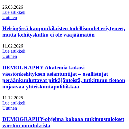
Julkaistu:
26.03.2026
Lue artikkeli
Uutinen
Helsingissä kaupunkilaisten todellisuudet eriytyneet,
mutta kehityskulku ei ole vääjäämätön
Julkaistu:
11.02.2026
Lue artikkeli
Uutinen
DEMOGRAPHY Akatemia kokosi
väestönkehityksen asiantuntijat – osallistujat
peräänkuuluttavat pitkäjänteistä, tutkittuun tietoon
nojaavaa yhteiskuntapolitiikkaa
Julkaistu:
11.12.2025
Lue artikkeli
Uutinen
DEMOGRAPHY-ohjelma kokoaa tutkimustulokset
väestön muutoksista