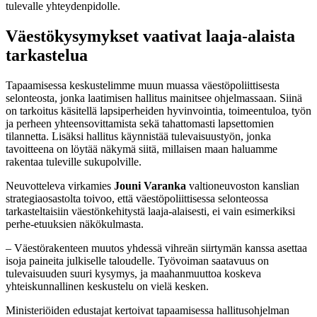
tulevalle yhteydenpidolle.
Väestökysymykset vaativat laaja-alaista
tarkastelua
Tapaamisessa keskustelimme muun muassa väestöpoliittisesta
selonteosta, jonka laatimisen hallitus mainitsee ohjelmassaan. Siinä
on tarkoitus käsitellä lapsiperheiden hyvinvointia, toimeentuloa, työn
ja perheen yhteensovittamista sekä tahattomasti lapsettomien
tilannetta. Lisäksi hallitus käynnistää tulevaisuustyön, jonka
tavoitteena on löytää näkymä siitä, millaisen maan haluamme
rakentaa tuleville sukupolville.
Neuvotteleva virkamies
Jouni Varanka
valtioneuvoston kanslian
strategiaosastolta toivoo, että väestöpoliittisessa selonteossa
tarkasteltaisiin väestönkehitystä laaja-alaisesti, ei vain esimerkiksi
perhe-etuuksien näkökulmasta.
– Väestörakenteen muutos yhdessä vihreän siirtymän kanssa asettaa
isoja paineita julkiselle taloudelle. Työvoiman saatavuus on
tulevaisuuden suuri kysymys, ja maahanmuuttoa koskeva
yhteiskunnallinen keskustelu on vielä kesken.
Ministeriöiden edustajat kertoivat tapaamisessa hallitusohjelman