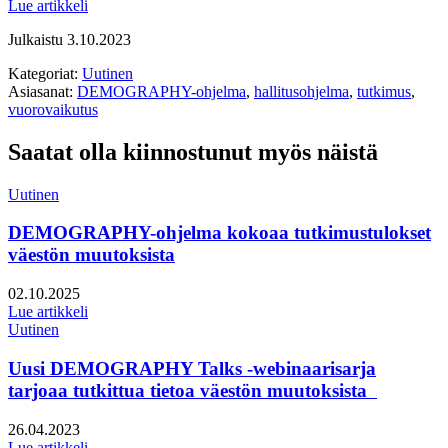
Lue artikkeli
Julkaistu
3.10.2023
Kategoriat:
Uutinen
Asiasanat:
DEMOGRAPHY-ohjelma
,
hallitusohjelma
,
tutkimus
,
vuorovaikutus
Saatat olla kiinnostunut myös näistä
Uutinen
DEMOGRAPHY-ohjelma kokoaa tutkimustulokset
väestön muutoksista
Julkaistu:
02.10.2025
Lue artikkeli
Uutinen
Uusi DEMOGRAPHY Talks -webinaarisarja
tarjoaa tutkittua tietoa väestön muutoksista
Julkaistu:
26.04.2023
Lue artikkeli