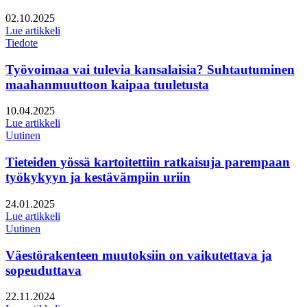
Julkaistu:
02.10.2025
Lue artikkeli
Tiedote
Työvoimaa vai tulevia kansalaisia? Suhtautuminen
maahanmuuttoon kaipaa tuuletusta
Julkaistu:
10.04.2025
Lue artikkeli
Uutinen
Tieteiden yössä kartoitettiin ratkaisuja parempaan
työkykyyn ja kestävämpiin uriin
Julkaistu:
24.01.2025
Lue artikkeli
Uutinen
Väestörakenteen muutoksiin on vaikutettava ja
sopeuduttava
Julkaistu:
22.11.2024