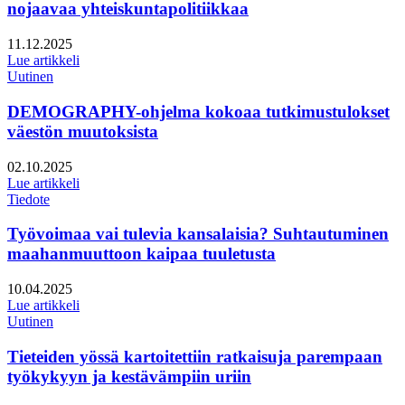
nojaavaa yhteiskuntapolitiikkaa
Julkaistu:
11.12.2025
Lue artikkeli
Uutinen
DEMOGRAPHY-ohjelma kokoaa tutkimustulokset
väestön muutoksista
Julkaistu:
02.10.2025
Lue artikkeli
Tiedote
Työvoimaa vai tulevia kansalaisia? Suhtautuminen
maahanmuuttoon kaipaa tuuletusta
Julkaistu:
10.04.2025
Lue artikkeli
Uutinen
Tieteiden yössä kartoitettiin ratkaisuja parempaan
työkykyyn ja kestävämpiin uriin