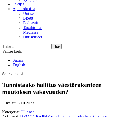
Tekijät
Ajankohtaista
Uutiset
Blogit
Podcastit
Tapahtumat
Mediassa
Uutiskirjeet
Haku:
Valitse kieli:
Suomi
English
Seuraa meitä:
Bluesky
Tunnistaako hallitus väestörakenteen
muutoksen vakavuuden?
Julkaistu
3.10.2023
Kategoriat:
Uutinen
Asiasanat:
DEMOGRAPHY-ohjelma
,
hallitusohjelma
,
tutkimus
,