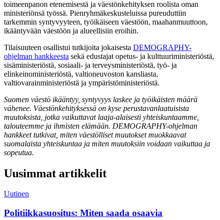
toimeenpanon etenemisestä ja väestönkehityksen roolista oman
ministeriönsä työssä. Pienryhmäkeskusteluissa pureuduttiin
tarkemmin syntyvyyteen, työikäiseen väestöön, maahanmuuttoon,
ikääntyvään väestöön ja alueellisiin eroihin.
Tilaisuuteen osallistui tutkijoita jokaisesta
DEMOGRAPHY-
ohjelman hankkeesta
sekä edustajat opetus- ja kulttuuriministeriöstä,
sisäministeriöstä, sosiaali- ja terveysministeriöstä, työ- ja
elinkeinoministeriöstä, valtioneuvoston kansliasta,
valtiovarainministeriöstä ja ympäristöministeriöstä.
Suomen väestö ikääntyy, syntyvyys laskee ja työikäisten määrä
vähenee. Väestönkehityksessä on kyse perustavanlaatuisista
muutoksista, jotka vaikuttavat laaja-alaisesti yhteiskuntaamme,
talouteemme ja ihmisten elämään. DEMOGRAPHY-ohjelman
hankkeet tutkivat, miten väestölliset muutokset muokkaavat
suomalaista yhteiskuntaa ja miten muutoksiin voidaan vaikuttaa ja
sopeutua.
Uusimmat artikkelit
Uutinen
Politiikkasuositus: Miten saada osaavia