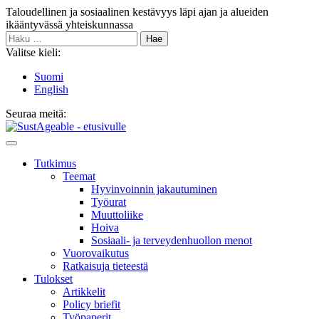
Siirry
Taloudellinen ja sosiaalinen kestävyys läpi ajan ja alueiden
sisältöön
ikääntyvässä yhteiskunnassa
Haku:
Valitse kieli:
Suomi
English
Seuraa meitä:
Bluesky
Main
Menu
Tutkimus
Teemat
Hyvinvoin­nin jakautuminen
Työurat
Muutto­liike
Hoiva
Sosiaali- ja terveyden­huollon menot
Vuorovaikutus
Ratkaisuja tieteestä
Tulokset
Artikkelit
Policy briefit
Työpaperit