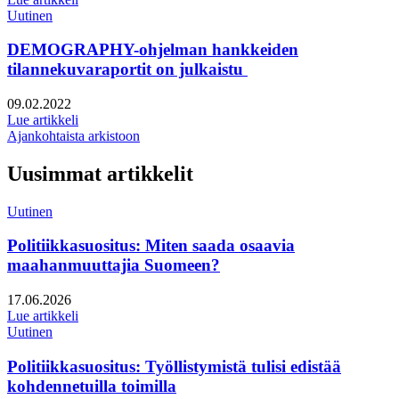
Uutinen
DEMOGRAPHY-ohjelman hankkeiden
tilannekuvaraportit on julkaistu
Julkaistu:
09.02.2022
Lue artikkeli
Ajankohtaista arkistoon
Uusimmat artikkelit
Uutinen
Politiikkasuositus: Miten saada osaavia
maahanmuuttajia Suomeen?
Julkaistu:
17.06.2026
Lue artikkeli
Uutinen
Politiikkasuositus: Työllistymistä tulisi edistää
kohdennetuilla toimilla