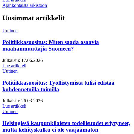
Ajankohtaista arkistoon
Uusimmat artikkelit
Uutinen
Politiikkasuositus: Miten saada osaavia
maahanmuuttajia Suomeen?
Julkaistu:
17.06.2026
Lue artikkeli
Uutinen
Politiikkasuositus: Työllistymistä tulisi edistää
kohdennetuilla toimilla
Julkaistu:
26.03.2026
Lue artikkeli
Uutinen
Helsingissä kaupunkilaisten todellisuudet eriytyneet,
mutta kehityskulku ei ole vääjäämätön