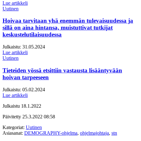
Lue artikkeli
Uutinen
Hoivaa tarvitaan yhä enemmän tulevaisuudessa ja
sillä on aina hintansa, muistuttivat tutkijat
keskustelutilaisuudessa
Julkaistu:
31.05.2024
Lue artikkeli
Uutinen
Tieteiden yössä etsittiin vastausta lisääntyvään
hoivan tarpeeseen
Julkaistu:
05.02.2024
Lue artikkeli
Julkaistu
18.1.2022
Päivitetty
25.3.2022
08:58
Kategoriat:
Uutinen
Asiasanat:
DEMOGRAPHY-ohjelma
,
ohjelmajohtaja
,
stn