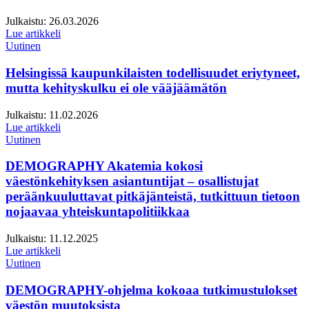
Julkaistu:
26.03.2026
Lue artikkeli
Uutinen
Helsingissä kaupunkilaisten todellisuudet eriytyneet,
mutta kehityskulku ei ole vääjäämätön
Julkaistu:
11.02.2026
Lue artikkeli
Uutinen
DEMOGRAPHY Akatemia kokosi
väestönkehityksen asiantuntijat – osallistujat
peräänkuuluttavat pitkäjänteistä, tutkittuun tietoon
nojaavaa yhteiskuntapolitiikkaa
Julkaistu:
11.12.2025
Lue artikkeli
Uutinen
DEMOGRAPHY-ohjelma kokoaa tutkimustulokset
väestön muutoksista