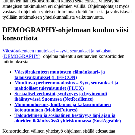
kuuluvien hankekonsortioiden kanssa sekä edistää yhteistyötä
strategisen tutkimuksen eri ohjelmien välillä. Ohjelmajohtajat myös
vastaavat ohjelmien yhteisen toiminnan kehittämisestä ja vahvistavat
työllään tutkimuksen yhteiskunnallista vaikuttavuutta.
DEMOGRAPHY-ohjelmaan kuuluu viisi
konsortiota
Väestörakenteen muutokset – syyt, seuraukset ja ratkaisut
(DEMOGRAPHY)
-ohjelma rakentuu seuraavien konsortioiden
tutkimuksesta.
Väestörakenteen muutosten elämänkaari- ja
talousvaikutukset (LIFECON)
Muuttuva perheenmuodostus – Syyt, seuraukset ja
mahdolliset tulevaisuudet (FLUX)
Sosiaaliset verkostot, syntyvyys ja hyvinvointi
ikääntyvässä Suomessa (NetResilience)
Monimuotoisuus, luottamus ja kaksisuuntainen
kotoutuminen (MobileFutures)
Taloudellinen ja sosiaalinen kestävyys läpi ajan ja
alueiden ikääntyvässä yhteiskunnassa (SustAgeable)
Konsortioiden välinen yhteistyö ohjelman sisällä edesauttaa