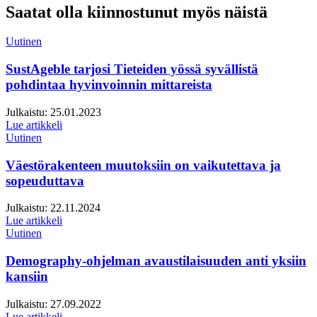
Saatat olla kiinnostunut myös näistä
Uutinen
SustAgeble tarjosi Tieteiden yössä syvällistä
pohdintaa hyvinvoinnin mittareista
Julkaistu:
25.01.2023
Lue artikkeli
Uutinen
Väestörakenteen muutoksiin on vaikutettava ja
sopeuduttava
Julkaistu:
22.11.2024
Lue artikkeli
Uutinen
Demography-ohjelman avaustilaisuuden anti yksiin
kansiin
Julkaistu:
27.09.2022
Lue artikkeli