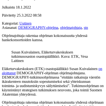
Julkaistu
18.1.2022
Päivitetty
25.3.2022
08:58
Kategoriat:
Uutinen
Asiasanat:
DEMOGRAPHY-ohjelma
,
ohjelmajohtaja
,
stn
Ohjelmajohtaja rakentaa ohjelman kokonaisuutta yhdessä
hankekonsortioiden kanssa.
Susan Kuivalainen, Eläketurvakeskuksen
tutkimusosaston osastopäällikkö. Kuva: ETK, Vesa
Laitinen
Eläketurvakeskuksen (ETK) osastopäällikkö Susan Kuivalainen
on
aloittanut
DEMOGRAPHY-ohjelman ohjelmajohtajana.
DEMOGRAPHY-tutkimusohjelmassa ”etsitään ratkaisuja väestön
ikärakenteen muutoksiin sopeutumiseksi sekä yhteiskunnan
toiminta- ja uudistumiskyvyn säilyttämiseksi”. Tutkimusohjelman on
käynnistänyt strategisen tutkimuksen neuvosto, joka toimii Suomen
Akatemian yhteydessä.
Ohjelmajohtaja rakentaa ohjelman kokonaisuutta yhdessä ohjelmaan