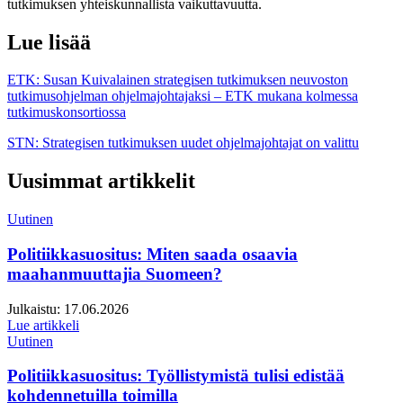
tutkimuksen yhteiskunnallista vaikuttavuutta.
Lue lisää
ETK: Susan Kuivalainen strategisen tutkimuksen neuvoston
tutkimusohjelman ohjelmajohtajaksi – ETK mukana kolmessa
tutkimuskonsortiossa
STN: Strategisen tutkimuksen uudet ohjelmajohtajat on valittu
Uusimmat artikkelit
Uutinen
Politiikkasuositus: Miten saada osaavia
maahanmuuttajia Suomeen?
Julkaistu:
17.06.2026
Lue artikkeli
Uutinen
Politiikkasuositus: Työllistymistä tulisi edistää
kohdennetuilla toimilla