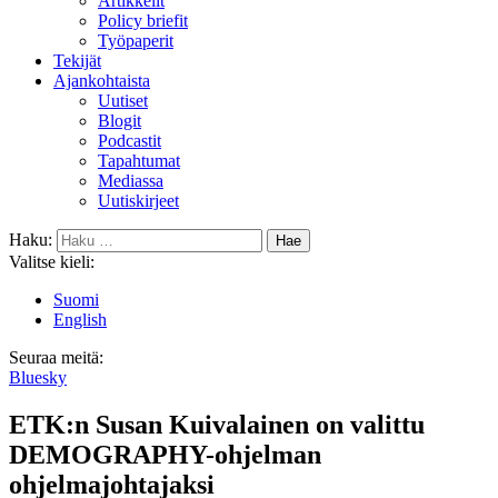
Artikkelit
Policy briefit
Työpaperit
Tekijät
Ajankohtaista
Uutiset
Blogit
Podcastit
Tapahtumat
Mediassa
Uutiskirjeet
Haku:
Valitse kieli:
Suomi
English
Seuraa meitä:
Bluesky
ETK:n Susan Kuivalainen on valittu
DEMOGRAPHY-ohjelman
ohjelmajohtajaksi