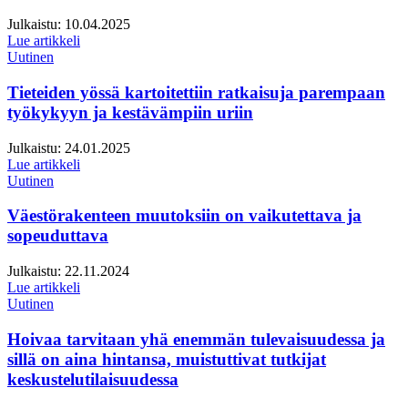
Julkaistu:
10.04.2025
Lue artikkeli
Uutinen
Tieteiden yössä kartoitettiin ratkaisuja parempaan
työkykyyn ja kestävämpiin uriin
Julkaistu:
24.01.2025
Lue artikkeli
Uutinen
Väestörakenteen muutoksiin on vaikutettava ja
sopeuduttava
Julkaistu:
22.11.2024
Lue artikkeli
Uutinen
Hoivaa tarvitaan yhä enemmän tulevaisuudessa ja
sillä on aina hintansa, muistuttivat tutkijat
keskustelutilaisuudessa