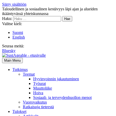
Siirry sisältöön
Taloudellinen ja sosiaalinen kestävyys läpi ajan ja alueiden
ikääntyvässä yhteiskunnassa
Haku:
Valitse kieli:
Suomi
English
Seuraa meitä:
Bluesky
Main Menu
Tutkimus
Teemat
Hyvinvoin­nin jakautuminen
Työurat
Muutto­liike
Hoiva
Sosiaali- ja terveyden­huollon menot
Vuorovaikutus
Ratkaisuja tieteestä
Tulokset