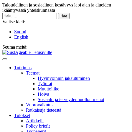
Siirry
Taloudellinen ja sosiaalinen kestävyys läpi ajan ja alueiden
sisältöön
ikääntyvässä yhteiskunnassa
Haku:
Valitse kieli:
Suomi
English
Seuraa meitä:
Bluesky
Main
Menu
Tutkimus
Teemat
Hyvinvoin­nin jakautuminen
Työurat
Muutto­liike
Hoiva
Sosiaali- ja terveyden­huollon menot
Vuorovaikutus
Ratkaisuja tieteestä
Tulokset
Artikkelit
Policy briefit
Työpaperit