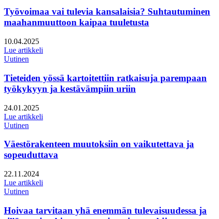
Työvoimaa vai tulevia kansalaisia? Suhtautuminen
maahanmuuttoon kaipaa tuuletusta
Julkaistu:
10.04.2025
Lue artikkeli
Uutinen
Tieteiden yössä kartoitettiin ratkaisuja parempaan
työkykyyn ja kestävämpiin uriin
Julkaistu:
24.01.2025
Lue artikkeli
Uutinen
Väestörakenteen muutoksiin on vaikutettava ja
sopeuduttava
Julkaistu:
22.11.2024
Lue artikkeli
Uutinen
Hoivaa tarvitaan yhä enemmän tulevaisuudessa ja