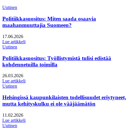
Uutinen
Politiikkasuositus: Miten saada osaavia
maahanmuuttajia Suomeen?
Julkaistu:
17.06.2026
Lue artikkeli
Uutinen
Politiikkasuositus: Työllistymistä tulisi edistää
kohdennetuilla toimilla
Julkaistu:
26.03.2026
Lue artikkeli
Uutinen
Helsingissä kaupunkilaisten todellisuudet eriytyneet,
mutta kehityskulku ei ole vääjäämätön
Julkaistu:
11.02.2026
Lue artikkeli
Uutinen