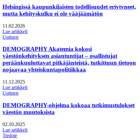
Helsingissä kaupunkilaisten todellisuudet eriytyneet,
mutta kehityskulku ei ole vääjäämätön
Julkaistu:
11.02.2026
Lue artikkeli
Uutinen
DEMOGRAPHY Akatemia kokosi
väestönkehityksen asiantuntijat – osallistujat
peräänkuuluttavat pitkäjänteistä, tutkittuun tietoon
nojaavaa yhteiskuntapolitiikkaa
Julkaistu:
11.12.2025
Lue artikkeli
Uutinen
DEMOGRAPHY-ohjelma kokoaa tutkimustulokset
väestön muutoksista
Julkaistu:
02.10.2025
Lue artikkeli
Tiedote