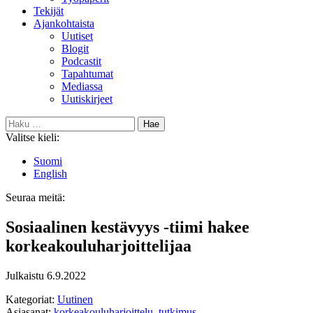
Tekijät
Ajankohtaista
Uutiset
Blogit
Podcastit
Tapahtumat
Mediassa
Uutiskirjeet
Haku:
Valitse kieli:
Suomi
English
Seuraa meitä:
Bluesky
Sosiaalinen kestävyys -tiimi hakee
korkeakouluharjoittelijaa
Julkaistu
6.9.2022
Kategoriat:
Uutinen
Asiasanat:
korkeakouluharjoittelu
,
tutkimus