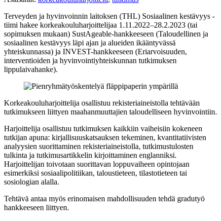
Terveyden ja hyvinvoinnin laitoksen (THL) Sosiaalinen kestävyys -
tiimi hakee korkeakouluharjoittelijaa 1.11.2022–28.2.2023 (tai
sopimuksen mukaan) SustAgeable-hankkeeseen (Taloudellinen ja
sosiaalinen kestävyys läpi ajan ja alueiden ikääntyvässä
yhteiskunnassa) ja INVEST-hankkeeseen (Eriarvoisuuden,
interventioiden ja hyvinvointiyhteiskunnan tutkimuksen
lippulaivahanke).
Korkeakouluharjoittelija osallistuu rekisteriaineistolla tehtävään
tutkimukseen liittyen maahanmuuttajien taloudelliseen hyvinvointiin.
Harjoittelija osallistuu tutkimuksen kaikkiin vaiheisiin kokeneen
tutkijan apuna: kirjallisuuskatsauksen tekeminen, kvantitatiivisten
analyysien suorittaminen rekisteriaineistolla, tutkimustulosten
tulkinta ja tutkimusartikkelin kirjoittaminen englanniksi.
Harjoittelijan toivotaan suorittavan loppuvaiheen opintojaan
esimerkiksi sosiaalipolitiikan, taloustieteen, tilastotieteen tai
sosiologian alalla.
Tehtävä antaa myös erinomaisen mahdollisuuden tehdä gradutyö
hankkeeseen liittyen.