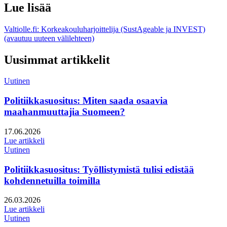
Lue lisää
Valtiolle.fi: Korkeakouluharjoittelija (SustAgeable ja INVEST)
(avautuu uuteen välilehteen)
Uusimmat artikkelit
Uutinen
Politiikkasuositus: Miten saada osaavia
maahanmuuttajia Suomeen?
Julkaistu:
17.06.2026
Lue artikkeli
Uutinen
Politiikkasuositus: Työllistymistä tulisi edistää
kohdennetuilla toimilla
Julkaistu:
26.03.2026
Lue artikkeli
Uutinen