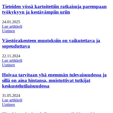
Tieteiden yössä kartoitettiin ratkaisuja parempaan
työkykyyn ja kestävämpiin uriin
Julkaistu:
24.01.2025
Lue artikkeli
Uutinen
Väestörakenteen muutoksiin on vaikutettava ja
sopeuduttava
Julkaistu:
22.11.2024
Lue artikkeli
Uutinen
Hoivaa tarvitaan yhä enemmän tulevaisuudessa ja
sillä on aina hintansa, muistuttivat tutkijat
keskustelutilaisuudessa
Julkaistu:
31.05.2024
Lue artikkeli
Uutinen