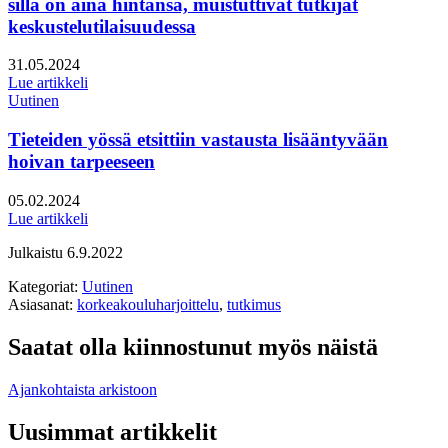
sillä on aina hintansa, muistuttivat tutkijat
keskustelutilaisuudessa
Julkaistu:
31.05.2024
Lue artikkeli
Uutinen
Tieteiden yössä etsittiin vastausta lisääntyvään
hoivan tarpeeseen
Julkaistu:
05.02.2024
Lue artikkeli
Julkaistu
6.9.2022
Kategoriat:
Uutinen
Asiasanat:
korkeakouluharjoittelu
,
tutkimus
Saatat olla kiinnostunut myös näistä
Ajankohtaista arkistoon
Uusimmat artikkelit