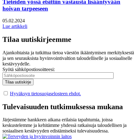
Tieteiden yössä etsittiin vastausta lisääntyvään
hoivan tarpeeseen
Julkaistu:
05.02.2024
Lue artikkeli
Tilaa uutiskirjeemme
Ajankohtaista ja tutkittua tietoa väestön ikääntymisen merkityksestä
ja sen seurauksista hyvinvointivaltion taloudelliselle ja sosiaaliselle
kestävyydelle.
Syötä sähköpostiosoitteesi:
Hyväksyn tietosuojaselosteen ehdot.
Tulevaisuuden tutkimuksessa mukana
Järjestämme hankkeen aikana erilaisia tapahtumia, joissa
keskustelemme ja kehitämme yhdessä ratkaisuja taloudellisen ja
sosiaalisen kestävyyden edistämiseksi tulevaisuudessa.