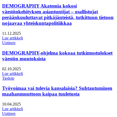
DEMOGRAPHY Akatemia kokosi
väestönkehityksen asiantuntijat – osallistujat
peräänkuuluttavat pitkäjänteistä, tutkittuun tietoon
nojaavaa yhteiskuntapolitiikkaa
Julkaistu:
11.12.2025
Lue artikkeli
Uutinen
DEMOGRAPHY-ohjelma kokoaa tutkimustulokset
väestön muutoksista
Julkaistu:
02.10.2025
Lue artikkeli
Tiedote
Työvoimaa vai tulevia kansalaisia? Suhtautuminen
maahanmuuttoon kaipaa tuuletusta
Julkaistu:
10.04.2025
Lue artikkeli
Uutinen