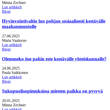
Kirjoittajat:
Minna Zechner
Lue artikkeli
Blogi
Hyvinvointivaltio luo pohjan sosiaalisesti kestävälle
maahanmuutolle
Julkaistu:
27.06.2025
Kirjoittajat:
Maria Vaalavuo
Lue artikkeli
Blogi
Olemmeko itse pahin este kestävälle yhteiskunnalle?
Julkaistu:
24.06.2025
Kirjoittajat:
Paula Saikkonen
Lue artikkeli
Blogi
Sukupuolisopimuksissa miesten paikka on pysyvä
Julkaistu:
20.01.2025
Kirjoittajat:
Minna Zechner
Lue artikkeli