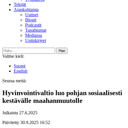
Tekijät
Ajankohtaista
Uutiset
Blogit
Podcastit
Tapahtumat
Mediassa
Uutiskirjeet
Haku:
Valitse kieli:
Suomi
English
Seuraa meitä:
Bluesky
Hyvinvointivaltio luo pohjan sosiaalisesti
kestävälle maahanmuutolle
Julkaistu
27.6.2025
Päivitetty
30.9.2025
16:52