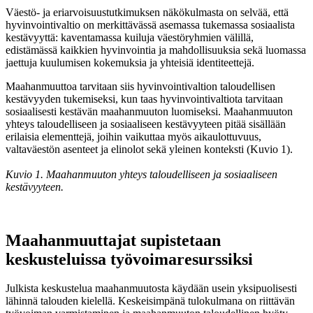
Väestö- ja eriarvoisuustutkimuksen näkökulmasta on selvää, että
hyvinvointivaltio on merkittävässä asemassa tukemassa sosiaalista
kestävyyttä: kaventamassa kuiluja väestöryhmien välillä,
edistämässä kaikkien hyvinvointia ja mahdollisuuksia sekä luomassa
jaettuja kuulumisen kokemuksia ja yhteisiä identiteettejä.
Maahanmuuttoa tarvitaan siis hyvinvointivaltion taloudellisen
kestävyyden tukemiseksi, kun taas hyvinvointivaltiota tarvitaan
sosiaalisesti kestävän maahanmuuton luomiseksi. Maahanmuuton
yhteys taloudelliseen ja sosiaaliseen kestävyyteen pitää sisällään
erilaisia elementtejä, joihin vaikuttaa myös aikaulottuvuus,
valtaväestön asenteet ja elinolot sekä yleinen konteksti (Kuvio 1).
Kuvio 1. Maahanmuuton yhteys taloudelliseen ja sosiaaliseen
kestävyyteen.
Maahanmuuttajat supistetaan
keskusteluissa työvoimaresurssiksi
Julkista keskustelua maahanmuutosta käydään usein yksipuolisesti
lähinnä talouden kielellä. Keskeisimpänä tulokulmana on riittävän