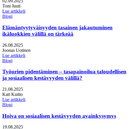
Julkaistu:
02.09.2025
Kirjoittajat:
Toni Juuti
Lue artikkeli
Blogi
Elämäntyytyväisyyden tasainen jakautuminen
ikäluokkien välillä on tärkeää
Julkaistu:
26.08.2025
Kirjoittajat:
Joonas Uotinen
Lue artikkeli
Blogi
Työurien pidentäminen – tasapainoilua taloudellisen
ja sosiaalisen kestävyyden välillä?
Julkaistu:
21.08.2025
Kirjoittajat:
Kati Kuitto
Lue artikkeli
Blogi
Hoiva on sosiaalisen kestävyyden avainkysymys
Julkaistu:
19.08.2025