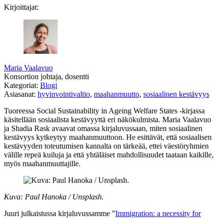
Kirjoittajat:
Maria Vaalavuo
Konsortion johtaja, dosentti
Kategoriat:
Blogi
Asiasanat:
hyvinvointivaltio
,
maahanmuutto
,
sosiaalinen kestävyys
Tuoreessa Social Sustainability in Ageing Welfare States -kirjassa
käsitellään sosiaalista kestävyyttä eri näkökulmista. Maria Vaalavuo
ja Shadia Rask avaavat omassa kirjaluvussaan, miten sosiaalinen
kestävyys kytkeytyy maahanmuuttoon. He esittävät, että sosiaalisen
kestävyyden toteutumisen kannalta on tärkeää, ettei väestöryhmien
välille repeä kuiluja ja että yhtäläiset mahdollisuudet taataan kaikille,
myös maahanmuuttajille.
Kuva: Paul Hanoka / Unsplash.
Juuri julkaistussa kirjaluvussamme ”
Immigration: a necessity for