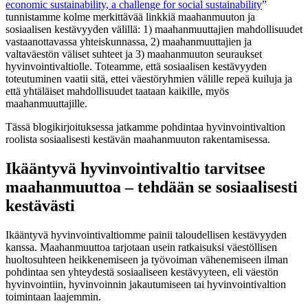
economic sustainability, a challenge for social sustainability
”
tunnistamme kolme merkittävää linkkiä maahanmuuton ja
sosiaalisen kestävyyden välillä: 1) maahanmuuttajien mahdollisuudet
vastaanottavassa yhteiskunnassa, 2) maahanmuuttajien ja
valtaväestön väliset suhteet ja 3) maahanmuuton seuraukset
hyvinvointivaltiolle. Toteamme, että sosiaalisen kestävyyden
toteutuminen vaatii sitä, ettei väestöryhmien välille repeä kuiluja ja
että yhtäläiset mahdollisuudet taataan kaikille, myös
maahanmuuttajille.
Tässä blogikirjoituksessa jatkamme pohdintaa hyvinvointivaltion
roolista sosiaalisesti kestävän maahanmuuton rakentamisessa.
Ikääntyvä hyvinvointivaltio tarvitsee
maahanmuuttoa – tehdään se sosiaalisesti
kestävästi
Ikääntyvä hyvinvointivaltiomme painii taloudellisen kestävyyden
kanssa. Maahanmuuttoa tarjotaan usein ratkaisuksi väestöllisen
huoltosuhteen heikkenemiseen ja työvoiman vähenemiseen ilman
pohdintaa sen yhteydestä sosiaaliseen kestävyyteen, eli väestön
hyvinvointiin, hyvinvoinnin jakautumiseen tai hyvinvointivaltion
toimintaan laajemmin.