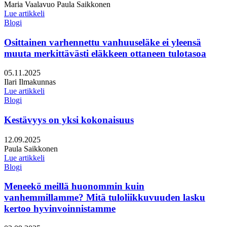
Kirjoittajat:
Maria Vaalavuo
Paula Saikkonen
Lue artikkeli
Blogi
Osittainen varhennettu vanhuuseläke ei yleensä
muuta merkittävästi eläkkeen ottaneen tulotasoa
Julkaistu:
05.11.2025
Kirjoittajat:
Ilari Ilmakunnas
Lue artikkeli
Blogi
Kestävyys on yksi kokonaisuus
Julkaistu:
12.09.2025
Kirjoittajat:
Paula Saikkonen
Lue artikkeli
Blogi
Meneekö meillä huonommin kuin
vanhemmillamme? Mitä tuloliikkuvuuden lasku
kertoo hyvinvoinnistamme