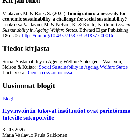
Kirjan luku
Vaalavuo, M. & Rask, S. (2025).
Immigration: a necessity for
economic sustainability, a challenge for social sustainability?
Teoksessa Vaalavuo, M. & Nelson, K. & Kuitto, K. (toim.)
Social
Sustainability in Ageing Welfare States
. Edward Elgar Publishing.
186–206.
https://doi.org/10.4337/9781035318377.00016
Tiedot kirjasta
Social Sustainability in Ageing Welfare States (eds. Vaalavuo,
Nelson & Kuitto):
Social Sustainability in Ageing Welfare States
.
Luettavissa
Open access -muodossa
.
Uusimmat blogit
Blogi
Hyvinvointia tukevat instituutiot ovat perintömme
tuleville sukupolville
Julkaistu:
31.03.2026
Kirjoittajat:
Maria Vaalavuo
Paula Saikkonen