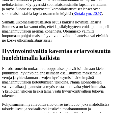
nelinkertainen köyhyysriski suomalaistaustaisiin lapsiin verrattuna,
ja myös Suomessa syntyneet ulkomaalaistaustaiset lapset ovat
suomalaistaustaisia lapsia useammin köyhiä (
Rintala ym. 2023
).
Samalla ulkomaalaistaustaisten osuus kaikista köyhistä lapsista
Suomessa on kasvanut niin, ettei lapsiköyhyyteen voida puuttua, eli
maahanmuuttajien asemaa kohenneta. Olemmeko valmiita
luopumaan pohjoismaisen hyvinvointivaltion ihanteista vai eivätkö
ne koske ulkomaalaistaustaisia?
Hyvinvointivaltio kaventaa eriarvoisuutta
huolehtimalla kaikista
Eurobarometrin mukaan eurooppalaiset pitävät isäntämaan kielen
puhumista, hyvinvointijärjestelmään osallistumista maksamalla
veroja ja yhteiskunnan arvojen hyväksymistä tärkeimpänä
maahanmuuttajien kotoutumisen tekijöinä. Nämä luonnollisesti
vaativat aikaa ja panostusta myös vastaanottavalta yhteiskunnalta.
Yksilöiden tekojen lisäksi tämä vaatii hyvinvointivaltion tukevia
rakenteita.
Pohjoismainen hyvinvointivaltio on se instituutio, joka mahdollistaa
taloudellisesti ja sosiaalisesti kestävän maahanmuuton ja