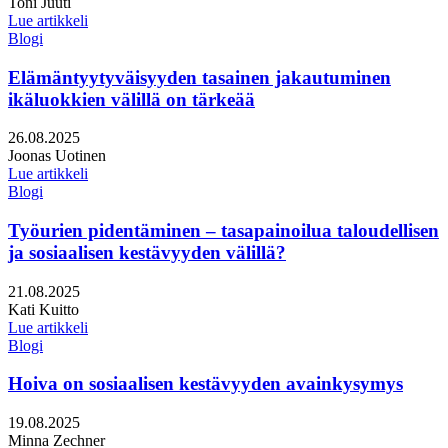
Kirjoittajat:
Toni Juuti
Lue artikkeli
Blogi
Elämäntyytyväisyyden tasainen jakautuminen
ikäluokkien välillä on tärkeää
Julkaistu:
26.08.2025
Kirjoittajat:
Joonas Uotinen
Lue artikkeli
Blogi
Työurien pidentäminen – tasapainoilua taloudellisen
ja sosiaalisen kestävyyden välillä?
Julkaistu:
21.08.2025
Kirjoittajat:
Kati Kuitto
Lue artikkeli
Blogi
Hoiva on sosiaalisen kestävyyden avainkysymys
Julkaistu:
19.08.2025
Kirjoittajat:
Minna Zechner