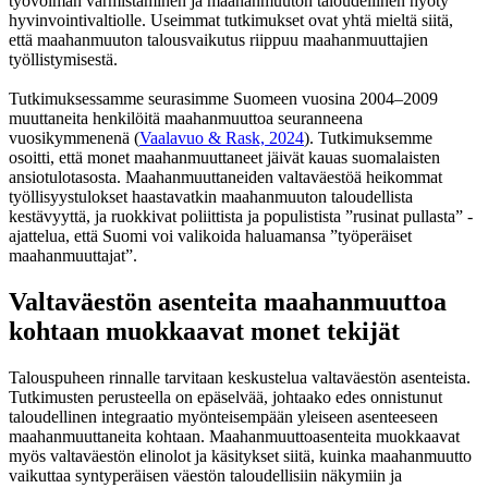
työvoiman varmistaminen ja maahanmuuton taloudellinen hyöty
hyvinvointivaltiolle. Useimmat tutkimukset ovat yhtä mieltä siitä,
että maahanmuuton talousvaikutus riippuu maahanmuuttajien
työllistymisestä.
Tutkimuksessamme seurasimme Suomeen vuosina 2004–2009
muuttaneita henkilöitä maahanmuuttoa seuranneena
vuosikymmenenä (
Vaalavuo & Rask, 2024
). Tutkimuksemme
osoitti, että monet maahanmuuttaneet jäivät kauas suomalaisten
ansiotulotasosta. Maahanmuuttaneiden valtaväestöä heikommat
työllisyystulokset haastavatkin maahanmuuton taloudellista
kestävyyttä, ja ruokkivat poliittista ja populistista ”rusinat pullasta” -
ajattelua, että Suomi voi valikoida haluamansa ”työperäiset
maahanmuuttajat”.
Valtaväestön asenteita maahanmuuttoa
kohtaan muokkaavat monet tekijät
Talouspuheen rinnalle tarvitaan keskustelua valtaväestön asenteista.
Tutkimusten perusteella on epäselvää, johtaako edes onnistunut
taloudellinen integraatio myönteisempään yleiseen asenteeseen
maahanmuuttaneita kohtaan. Maahanmuuttoasenteita muokkaavat
myös valtaväestön elinolot ja käsitykset siitä, kuinka maahanmuutto
vaikuttaa syntyperäisen väestön taloudellisiin näkymiin ja