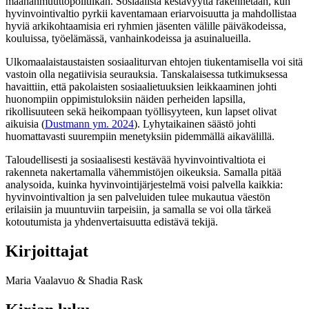
maahanmuuttopolitiikan. Sosiaalista kestävyyttä rakennetaan, kun
hyvinvointivaltio pyrkii kaventamaan eriarvoisuutta ja mahdollistaa
hyviä arkikohtaamisia eri ryhmien jäsenten välille päiväkodeissa,
kouluissa, työelämässä, vanhainkodeissa ja asuinalueilla.
Ulkomaalaistaustaisten sosiaaliturvan ehtojen tiukentamisella voi sitä
vastoin olla negatiivisia seurauksia. Tanskalaisessa tutkimuksessa
havaittiin, että pakolaisten sosiaalietuuksien leikkaaminen johti
huonompiin oppimistuloksiin näiden perheiden lapsilla,
rikollisuuteen sekä heikompaan työllisyyteen, kun lapset olivat
aikuisia (
Dustmann ym. 2024
). Lyhytaikainen säästö johti
huomattavasti suurempiin menetyksiin pidemmällä aikavälillä.
Taloudellisesti ja sosiaalisesti kestävää hyvinvointivaltiota ei
rakenneta nakertamalla vähemmistöjen oikeuksia. Samalla pitää
analysoida, kuinka hyvinvointijärjestelmä voisi palvella kaikkia:
hyvinvointivaltion ja sen palveluiden tulee mukautua väestön
erilaisiin ja muuntuviin tarpeisiin, ja samalla se voi olla tärkeä
kotoutumista ja yhdenvertaisuutta edistävä tekijä.
Kirjoittajat
Maria Vaalavuo & Shadia Rask