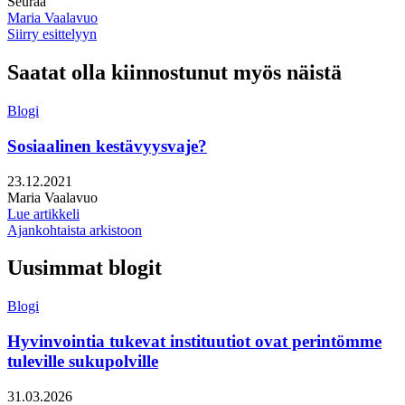
Seuraa
Maria Vaalavuo
Siirry esittelyyn
Saatat olla kiinnostunut myös näistä
Blogi
Sosiaalinen kestävyysvaje?
Julkaistu:
23.12.2021
Kirjoittajat:
Maria Vaalavuo
Lue artikkeli
Ajankohtaista arkistoon
Uusimmat blogit
Blogi
Hyvinvointia tukevat instituutiot ovat perintömme
tuleville sukupolville
Julkaistu:
31.03.2026