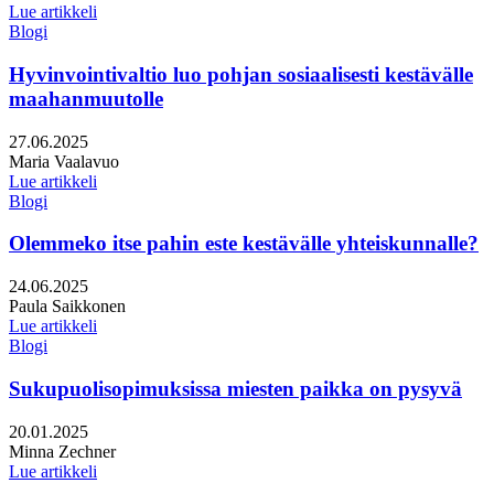
Lue artikkeli
Blogi
Hyvinvointivaltio luo pohjan sosiaalisesti kestävälle
maahanmuutolle
Julkaistu:
27.06.2025
Kirjoittajat:
Maria Vaalavuo
Lue artikkeli
Blogi
Olemmeko itse pahin este kestävälle yhteiskunnalle?
Julkaistu:
24.06.2025
Kirjoittajat:
Paula Saikkonen
Lue artikkeli
Blogi
Sukupuolisopimuksissa miesten paikka on pysyvä
Julkaistu:
20.01.2025
Kirjoittajat:
Minna Zechner
Lue artikkeli