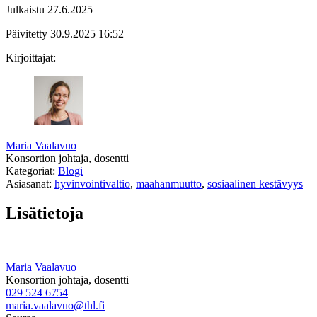
Julkaistu
27.6.2025
Päivitetty
30.9.2025
16:52
Kirjoittajat:
Maria Vaalavuo
Konsortion johtaja, dosentti
Kategoriat:
Blogi
Asiasanat:
hyvinvointivaltio
,
maahanmuutto
,
sosiaalinen kestävyys
Lisätietoja
Maria Vaalavuo
Konsortion johtaja, dosentti
029 524 6754
maria.vaalavuo@thl.fi