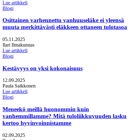
Lue artikkeli
Blogi
Osittainen varhennettu vanhuuseläke ei yleensä
muuta merkittävästi eläkkeen ottaneen tulotasoa
Julkaistu:
05.11.2025
Kirjoittajat:
Ilari Ilmakunnas
Lue artikkeli
Blogi
Kestävyys on yksi kokonaisuus
Julkaistu:
12.09.2025
Kirjoittajat:
Paula Saikkonen
Lue artikkeli
Blogi
Meneekö meillä huonommin kuin
vanhemmillamme? Mitä tuloliikkuvuuden lasku
kertoo hyvinvoinnistamme
Julkaistu:
02.09.2025