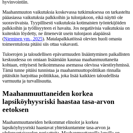
hyvinvointiin.
Maahanmuuton vaikutuksia koskevassa tutkimuksessa on tarkasteltu
pääasiassa vaikutuksia palkkoihin ja tulonjakoon, eikä näyttö ole
suoraviivaista. Tyypillisesti vaikutuksia kotimaisten työntekijöiden
palkkoihin ja työllisyyteen ei havaita. Jos negatiivisia vaikutuksia on
kuitenkin löydetty, ne ilmenevät usein tulonjaon alapäässä
(
Nieminen ym., 2025
). Matalapalkkatöissä olevien huoli omasta
toimeentulosta pitäisi siis ottaa vakavasti.
Tuloerojen ja taloudellisen epävarmuuden lisääntyminen paikallisten
keskuudessa on omiaan lisäämään kaunaa maahanmuuttaneita
kohtaan, erityisesti heikoimmassa asemassa olevissa väestöryhmissä.
Tämä tunne pitäisi tunnistaa ja maahanmuuttopolitiikan rinnalla
pitäisikin harjoittaa politiikkaa, joka lisää kaikkien taloudellista
varmuutta ja turvallisuutta.
Maahanmuuttaneiden korkea
lapsiköyhyysriski haastaa tasa-arvon
eetoksen
Maahanmuuttaneiden heikommat elinolot ja korkea
lapsiköyhyysriski haastavat yhteiskuntamme tasa-arvon ja
yhdenvertaisuuden periaatteita. Maahanmuuttaneilla lapsilla on