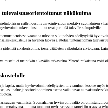
a tulevaisuusorientoitunut näkökulma
isdialogeissa esille nousi hyvinvointivaltion merkitys suomalaisen yht
invointia tukevat instituutiot ovat perintöä tuleville sukupolville.
temme tietoisesti vaaranna tulevien sukupolvien edellytyksiä hyvinvoin
nsalaiskeskustelua ja hivenen luovaa ajattelua tuntemattoman tulevaisu
entää aikahorisonttia, jossa päätösten vaikutuksia arvioidaan. Lainsää
mistelu ei tue pitkän aikavälin tarkastelua. Yhtenä ratkaisuna voisi olla
skustelulle
a ja lapsia, mutta hyvinvoinnin edellytysten turvaaminen koskee myös t
usta, asuinalue ja sosioekonominen asema vaikuttavat tulevaisuudessaki
a muotoja.
risuuden vaalimista. Suomalainen hyvinvointivaltio on onnistunut luoma
anhempainvapaat, mutta tuottanut myös yritysten tarpeisiin osaavaa työv