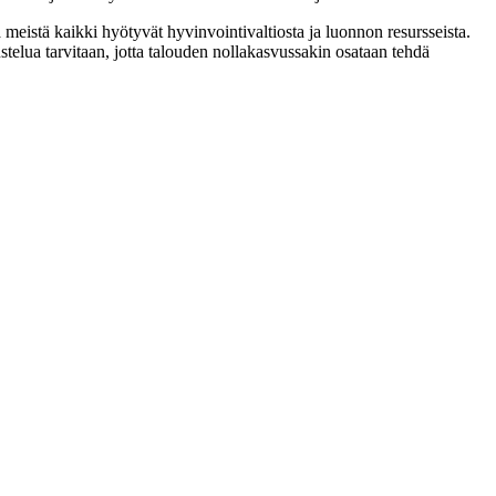
a meistä kaikki hyötyvät hyvinvointivaltiosta ja luonnon resursseista.
stelua tarvitaan, jotta talouden nollakasvussakin osataan tehdä