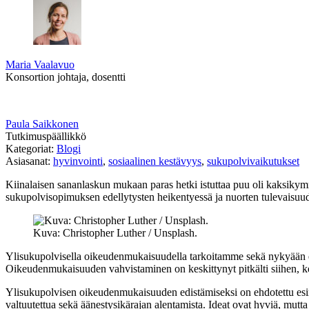
Maria Vaalavuo
Konsortion johtaja, dosentti
Paula Saikkonen
Tutkimuspäällikkö
Kategoriat:
Blogi
Asiasanat:
hyvinvointi
,
sosiaalinen kestävyys
,
sukupolvivaikutukset
Kiinalaisen sananlaskun mukaan paras hetki istuttaa puu oli kaksikym
sukupolvisopimuksen edellytysten heikentyessä ja nuorten tulevaisuu
Kuva: Christopher Luther / Unsplash.
Ylisukupolvisella oikeudenmukaisuudella tarkoitamme sekä nykyään el
Oikeudenmukaisuuden vahvistaminen on keskittynyt pitkälti siihen, ke
Ylisukupolvisen oikeudenmukaisuuden edistämiseksi on ehdotettu esim
valtuutettua sekä äänestysikärajan alentamista. Ideat ovat hyviä, mutta