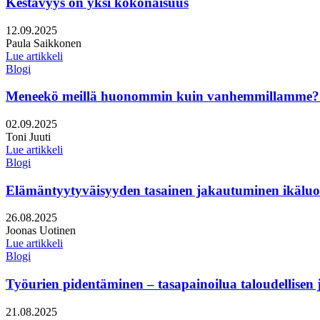
Kestävyys on yksi kokonaisuus
Julkaistu:
12.09.2025
Kirjoittajat:
Paula Saikkonen
Lue artikkeli
Blogi
Meneekö meillä huonommin kuin vanhemmillamme? M
Julkaistu:
02.09.2025
Kirjoittajat:
Toni Juuti
Lue artikkeli
Blogi
Elämäntyytyväisyyden tasainen jakautuminen ikäluok
Julkaistu:
26.08.2025
Kirjoittajat:
Joonas Uotinen
Lue artikkeli
Blogi
Työurien pidentäminen – tasapainoilua taloudellisen j
Julkaistu:
21.08.2025