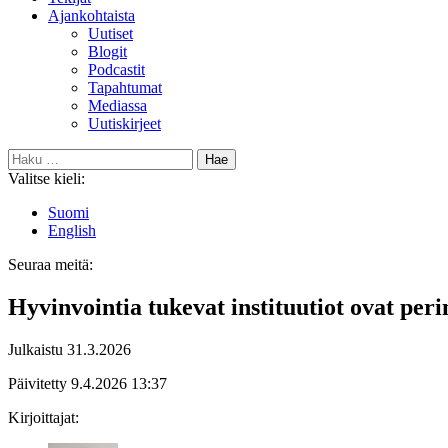
Ajankohtaista
Uutiset
Blogit
Podcastit
Tapahtumat
Mediassa
Uutiskirjeet
Haku:
Valitse kieli:
Suomi
English
Seuraa meitä:
Bluesky
Hyvinvointia tukevat instituutiot ovat per
Julkaistu
31.3.2026
Päivitetty
9.4.2026
13:37
Kirjoittajat: