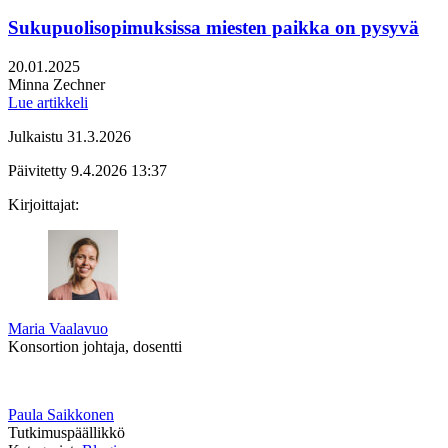
Sukupuolisopimuksissa miesten paikka on pysyvä
Julkaistu:
20.01.2025
Kirjoittajat:
Minna Zechner
Lue artikkeli
Julkaistu
31.3.2026
Päivitetty
9.4.2026
13:37
Kirjoittajat:
Maria Vaalavuo
Konsortion johtaja, dosentti
Paula Saikkonen
Tutkimuspäällikkö