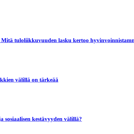
itä tuloliikkuvuuden lasku kertoo hyvinvoinnistam
kien välillä on tärkeää
a sosiaalisen kestävyyden välillä?