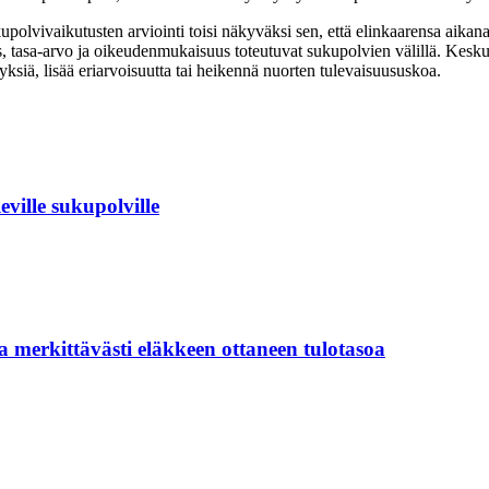
kupolvivaikutusten arviointi toisi näkyväksi sen, että elinkaarensa aikan
s, tasa-arvo ja oikeudenmukaisuus toteutuvat sukupolvien välillä. Kesku
tyksiä, lisää eriarvoisuutta tai heikennä nuorten tulevaisuususkoa.
ville sukupolville
 merkittävästi eläkkeen ottaneen tulotasoa