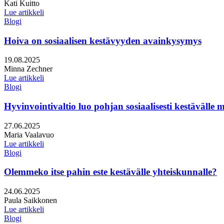
Kirjoittajat:
Kati Kuitto
Lue artikkeli
Blogi
Hoiva on sosiaalisen kestävyyden avainkysymys
Julkaistu:
19.08.2025
Kirjoittajat:
Minna Zechner
Lue artikkeli
Blogi
Hyvinvointivaltio luo pohjan sosiaalisesti kestäväll
Julkaistu:
27.06.2025
Kirjoittajat:
Maria Vaalavuo
Lue artikkeli
Blogi
Olemmeko itse pahin este kestävälle yhteiskunnalle?
Julkaistu:
24.06.2025
Kirjoittajat:
Paula Saikkonen
Lue artikkeli
Blogi