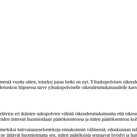
mentä vuotta sitten, toiseksi paras hetki on nyt. Ylisukupolvisen oik
denuskon hiipuessa tarve ylisukupolviselle oikeudenmukaisuudelle kasv
ävien eri ikäisten sukupolvien välistä oikeudenmukaisuutta että oikeud
iden intressit huomioidaan päätöksenteossa ja miten päätöksenteon koht
erkiksi tulevaisuusselontekoja ennakoinnin välineenä, eduskunnan tul
 ne jättävät huomioimatta sen, miten päätöksistä seuraavat hyödyt ja haita