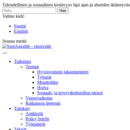
Siirry
Taloudellinen ja sosiaalinen kestävyys läpi ajan ja alueiden ikääntyvä
sisältöön
Haku:
Valitse kieli:
Suomi
English
Seuraa meitä:
Bluesky
Main
Menu
Tutkimus
Teemat
Hyvinvoin­nin jakautuminen
Työurat
Muutto­liike
Hoiva
Sosiaali- ja terveyden­huollon menot
Vuorovaikutus
Ratkaisuja tieteestä
Tulokset
Artikkelit
Policy briefit
Työpaperit
Tekijät