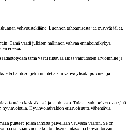
eiskunnan vahvuustekijänä. Luonnon tuhoamisesta jää pysyvät jäljet,
tiin. Tämä vaatii julkisen hallinnon vahvaa ennakointikykyä,
uden edessä.
däntötyössä tämä vaatii riittävää aikaa vaikutusten arvioinnille ja
, että hallitusohjelmiin liitettäisiin vahva ylisukupolvinen ja
ulevaisuuden keski-ikäisiä ja vanhuksia. Tulevat sukupolvet ovat yhtä
n hyvinvointiin. Hyvinvointivaltion eriarvoisuutta vähentäviä
an puitteet, joissa ihmistä palvellaan vauvasta vaariin. Se on
oimaa ja ikääntyneille kohtuullisen elintason ja hoivan turvan.