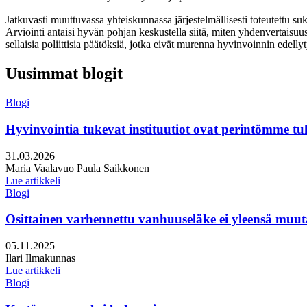
Jatkuvasti muuttuvassa yhteiskunnassa järjestelmällisesti toteutettu su
Arviointi antaisi hyvän pohjan keskustella siitä, miten yhdenvertaisuu
sellaisia poliittisia päätöksiä, jotka eivät murenna hyvinvoinnin edelly
Uusimmat blogit
Blogi
Hyvinvointia tukevat instituutiot ovat perintömme tule
Julkaistu:
31.03.2026
Kirjoittajat:
Maria Vaalavuo
Paula Saikkonen
Lue artikkeli
Blogi
Osittainen varhennettu vanhuuseläke ei yleensä muuta
Julkaistu:
05.11.2025
Kirjoittajat:
Ilari Ilmakunnas
Lue artikkeli
Blogi