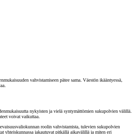
eudenmukaisuuden vahvistamiseen pätee sama. Väestön ikääntyessä,
aa.
enmukaisuutta nykyisten ja vielä syntymättömien sukupolvien välillä.
eet voivat vaikuttaa.
evaisuusvaliokunnan roolin vahvistamista, tulevien sukupolvien
t yhteiskunnassa jakautuvat pitkällä aikavälillä ja miten eri