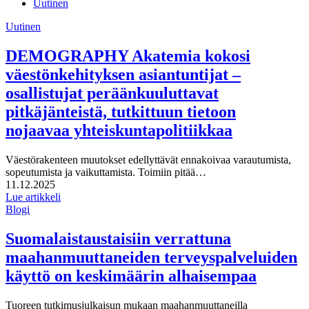
Uutinen
Uutinen
DEMOGRAPHY Akatemia kokosi
väestönkehityksen asiantuntijat –
osallistujat peräänkuuluttavat
pitkäjänteistä, tutkittuun tietoon
nojaavaa yhteiskuntapolitiikkaa
Väestörakenteen muutokset edellyttävät ennakoivaa varautumista,
sopeutumista ja vaikuttamista. Toimiin pitää…
Julkaistu:
11.12.2025
Lue artikkeli
Blogi
Suomalaistaustaisiin verrattuna
maahanmuuttaneiden terveyspalveluiden
käyttö on keskimäärin alhaisempaa
Tuoreen tutkimusjulkaisun mukaan maahanmuuttaneilla