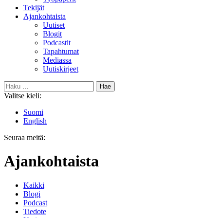
Tekijät
Ajankohtaista
Uutiset
Blogit
Podcastit
Tapahtumat
Mediassa
Uutiskirjeet
Haku:
Valitse kieli:
Suomi
English
Seuraa meitä:
Bluesky
Ajankohtaista
Kaikki
Blogi
Podcast
Tiedote