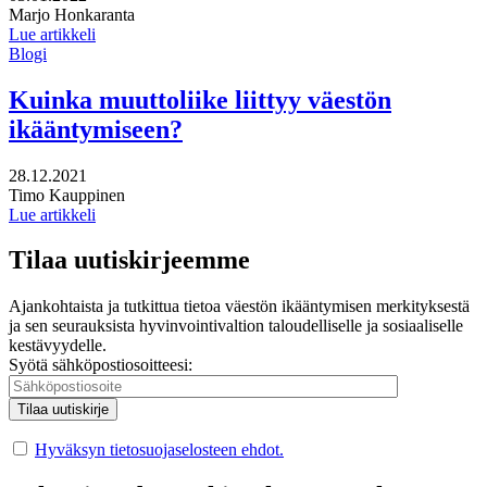
Kirjoittajat:
Marjo Honkaranta
Lue artikkeli
Blogi
Kuinka muuttoliike liittyy väestön
ikääntymiseen?
Julkaistu:
28.12.2021
Kirjoittajat:
Timo Kauppinen
Lue artikkeli
Tilaa uutiskirjeemme
Ajankohtaista ja tutkittua tietoa väestön ikääntymisen merkityksestä
ja sen seurauksista hyvinvointivaltion taloudelliselle ja sosiaaliselle
kestävyydelle.
Syötä sähköpostiosoitteesi:
Hyväksyn tietosuojaselosteen ehdot.