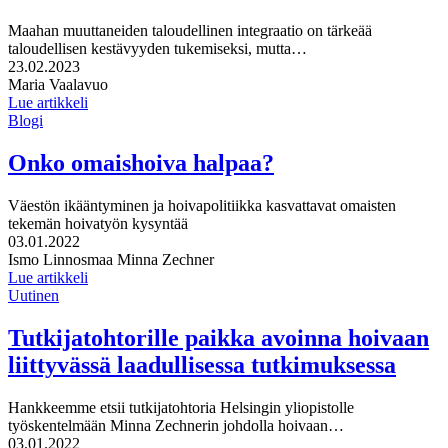
Maahan muuttaneiden taloudellinen integraatio on tärkeää
taloudellisen kestävyyden tukemiseksi, mutta…
Julkaistu:
23.02.2023
Kirjoittajat:
Maria Vaalavuo
Lue artikkeli
Blogi
Onko omaishoiva halpaa?
Väestön ikääntyminen ja hoivapolitiikka kasvattavat omaisten
tekemän hoivatyön kysyntää
Julkaistu:
03.01.2022
Kirjoittajat:
Ismo Linnosmaa
Minna Zechner
Lue artikkeli
Uutinen
Tutkijatohtorille paikka avoinna hoivaan
liittyvässä laadullisessa tutkimuksessa
Hankkeemme etsii tutkijatohtoria Helsingin yliopistolle
työskentelmään Minna Zechnerin johdolla hoivaan…
Julkaistu:
03.01.2022