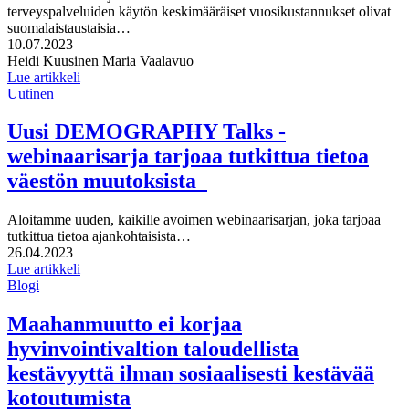
terveyspalveluiden käytön keskimääräiset vuosikustannukset olivat
suomalaistaustaisia…
Julkaistu:
10.07.2023
Kirjoittajat:
Heidi Kuusinen
Maria Vaalavuo
Lue artikkeli
Uutinen
Uusi DEMOGRAPHY Talks -
webinaarisarja tarjoaa tutkittua tietoa
väestön muutoksista
Aloitamme uuden, kaikille avoimen webinaarisarjan, joka tarjoaa
tutkittua tietoa ajankohtaisista…
Julkaistu:
26.04.2023
Lue artikkeli
Blogi
Maahanmuutto ei korjaa
hyvinvointivaltion taloudellista
kestävyyttä ilman sosiaalisesti kestävää
kotoutumista