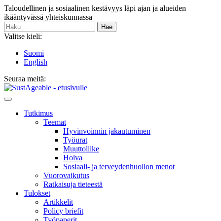
Siirry
Taloudellinen ja sosiaalinen kestävyys läpi ajan ja alueiden
sisältöön
ikääntyvässä yhteiskunnassa
Haku:
Valitse kieli:
Suomi
English
Seuraa meitä:
Bluesky
Main
Menu
Tutkimus
Teemat
Hyvinvoin­nin jakautuminen
Työurat
Muutto­liike
Hoiva
Sosiaali- ja terveyden­huollon menot
Vuorovaikutus
Ratkaisuja tieteestä
Tulokset
Artikkelit
Policy briefit
Työpaperit