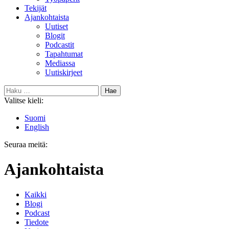
Tekijät
Ajankohtaista
Uutiset
Blogit
Podcastit
Tapahtumat
Mediassa
Uutiskirjeet
Haku:
Valitse kieli:
Suomi
English
Seuraa meitä:
Bluesky
Ajankohtaista
Kaikki
Blogi
Podcast
Tiedote