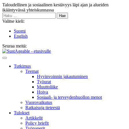
Siirry
Taloudellinen ja sosiaalinen kestävyys läpi ajan ja alueiden
sisältöön
ikääntyvässä yhteiskunnassa
Haku:
Valitse kieli:
Suomi
English
Seuraa meitä:
Bluesky
Main
Menu
Tutkimus
Teemat
Hyvinvoin­nin jakautuminen
Työurat
Muutto­liike
Hoiva
Sosiaali- ja terveyden­huollon menot
Vuorovaikutus
Ratkaisuja tieteestä
Tulokset
Artikkelit
Policy briefit
Työpaperit