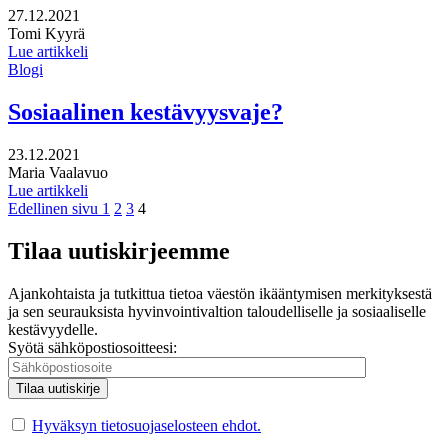
Julkaistu:
27.12.2021
Kirjoittajat:
Tomi Kyyrä
Lue artikkeli
Blogi
Sosiaalinen kestävyysvaje?
Julkaistu:
23.12.2021
Kirjoittajat:
Maria Vaalavuo
Lue artikkeli
Page
Page
Page
Page
Edellinen sivu
1
2
3
4
Tilaa uutiskirjeemme
Ajankohtaista ja tutkittua tietoa väestön ikääntymisen merkityksestä
ja sen seurauksista hyvinvointivaltion taloudelliselle ja sosiaaliselle
kestävyydelle.
Syötä sähköpostiosoitteesi:
Hyväksyn tietosuojaselosteen ehdot.