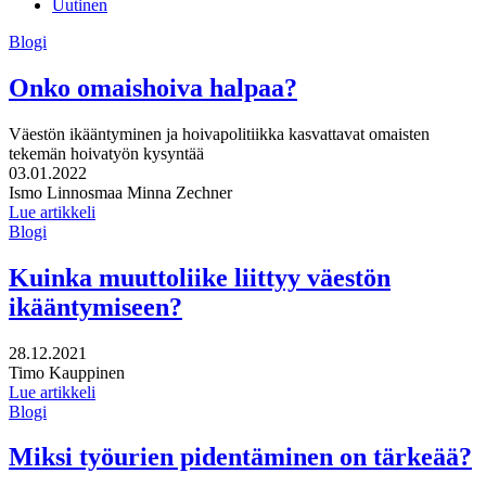
Uutinen
Blogi
Onko omaishoiva halpaa?
Väestön ikääntyminen ja hoivapolitiikka kasvattavat omaisten
tekemän hoivatyön kysyntää
Julkaistu:
03.01.2022
Kirjoittajat:
Ismo Linnosmaa
Minna Zechner
Lue artikkeli
Blogi
Kuinka muuttoliike liittyy väestön
ikääntymiseen?
Julkaistu:
28.12.2021
Kirjoittajat:
Timo Kauppinen
Lue artikkeli
Blogi
Miksi työurien pidentäminen on tärkeää?