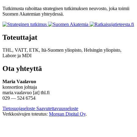
Tutkimusta rahoittaa strategisen tutkimuksen neuvosto, joka toimii
Suomen Akatemian yhteydessä.
Toteuttajat
THL, VATT, ETK, Itä-Suomen yliopisto, Helsingin yliopisto,
Labore
ja
MDI
Ota yhteyttä
Maria Vaalavuo
konsortion johtaja
maria.vaalavuo [at] thl.fi
029 — 524 6754
Tietosuojaseloste
Saavutettavuusseloste
Verkkosivujen toteutus:
Morgan Digital Oy
.