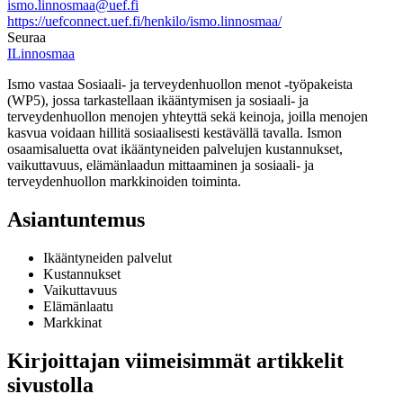
ismo.linnosmaa@uef.fi
https://uefconnect.uef.fi/henkilo/ismo.linnosmaa/
Seuraa
ILinnosmaa
Ismo vastaa Sosiaali- ja terveydenhuollon menot -työpakeista
(WP5), jossa tarkastellaan ikääntymisen ja sosiaali- ja
terveydenhuollon menojen yhteyttä sekä keinoja, joilla menojen
kasvua voidaan hillitä sosiaalisesti kestävällä tavalla. Ismon
osaamisaluetta ovat ikääntyneiden palvelujen kustannukset,
vaikuttavuus, elämänlaadun mittaaminen ja sosiaali- ja
terveydenhuollon markkinoiden toiminta.
Asiantuntemus
Ikääntyneiden palvelut
Kustannukset
Vaikuttavuus
Elämänlaatu
Markkinat
Kirjoittajan viimeisimmät artikkelit
sivustolla