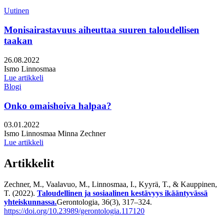
Uutinen
Monisairastavuus aiheuttaa suuren taloudellisen
taakan
Julkaistu:
26.08.2022
Kirjoittajat:
Ismo Linnosmaa
Lue artikkeli
Blogi
Onko omaishoiva halpaa?
Julkaistu:
03.01.2022
Kirjoittajat:
Ismo Linnosmaa
Minna Zechner
Lue artikkeli
Artikkelit
Zechner, M., Vaalavuo, M., Linnosmaa, I., Kyyrä, T., & Kauppinen,
T. (2022).
Taloudellinen ja sosiaalinen kestävyys ikääntyvässä
yhteiskunnassa.
Gerontologia, 36(3), 317–324.
https://doi.org/10.23989/gerontologia.117120