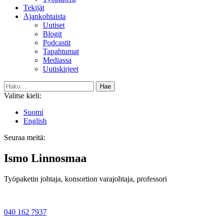
Tekijät
Ajankohtaista
Uutiset
Blogit
Podcastit
Tapahtumat
Mediassa
Uutiskirjeet
Haku:
Valitse kieli:
Suomi
English
Seuraa meitä:
Bluesky
Ismo Linnosmaa
Työpaketin johtaja, konsortion varajohtaja, professori
040 162 7937