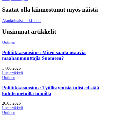
Saatat olla kiinnostunut myös näistä
Ajankohtaista arkistoon
Uusimmat artikkelit
Uutinen
Politiikkasuositus: Miten saada osaavia
maahanmuuttajia Suomeen?
Julkaistu:
17.06.2026
Lue artikkeli
Uutinen
Politiikkasuositus: Työllistymistä tulisi edistää
kohdennetuilla toimilla
Julkaistu:
26.03.2026
Lue artikkeli
Uutinen