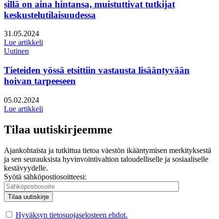
sillä on aina hintansa, muistuttivat tutkijat
keskustelutilaisuudessa
Julkaistu:
31.05.2024
Lue artikkeli
Uutinen
Tieteiden yössä etsittiin vastausta lisääntyvään
hoivan tarpeeseen
Julkaistu:
05.02.2024
Lue artikkeli
Tilaa uutiskirjeemme
Ajankohtaista ja tutkittua tietoa väestön ikääntymisen merkityksestä
ja sen seurauksista hyvinvointivaltion taloudelliselle ja sosiaaliselle
kestävyydelle.
Syötä sähköpostiosoitteesi:
Hyväksyn tietosuojaselosteen ehdot.