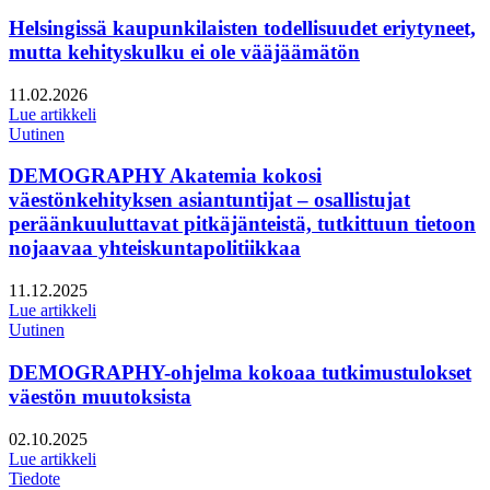
Helsingissä kaupunkilaisten todellisuudet eriytyneet,
mutta kehityskulku ei ole vääjäämätön
Julkaistu:
11.02.2026
Lue artikkeli
Uutinen
DEMOGRAPHY Akatemia kokosi
väestönkehityksen asiantuntijat – osallistujat
peräänkuuluttavat pitkäjänteistä, tutkittuun tietoon
nojaavaa yhteiskuntapolitiikkaa
Julkaistu:
11.12.2025
Lue artikkeli
Uutinen
DEMOGRAPHY-ohjelma kokoaa tutkimustulokset
väestön muutoksista
Julkaistu:
02.10.2025
Lue artikkeli
Tiedote