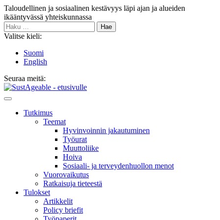
Siirry
Taloudellinen ja sosiaalinen kestävyys läpi ajan ja alueiden
sisältöön
ikääntyvässä yhteiskunnassa
Haku:
Valitse kieli:
Suomi
English
Seuraa meitä:
Bluesky
Main
Menu
Tutkimus
Teemat
Hyvinvoin­nin jakautuminen
Työurat
Muutto­liike
Hoiva
Sosiaali- ja terveyden­huollon menot
Vuorovaikutus
Ratkaisuja tieteestä
Tulokset
Artikkelit
Policy briefit
Työpaperit