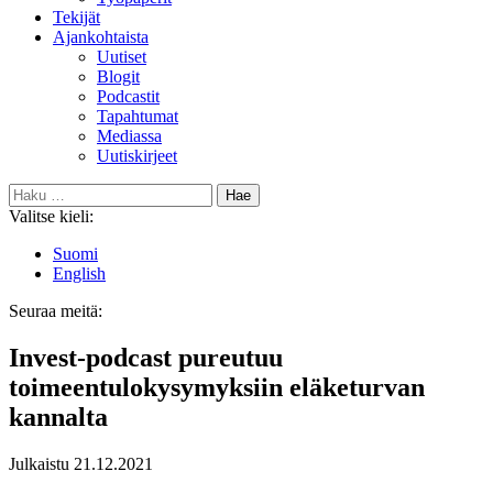
Tekijät
Ajankohtaista
Uutiset
Blogit
Podcastit
Tapahtumat
Mediassa
Uutiskirjeet
Haku:
Valitse kieli:
Suomi
English
Seuraa meitä:
Bluesky
Invest-podcast pureutuu
toimeentulokysymyksiin eläketurvan
kannalta
Julkaistu
21.12.2021