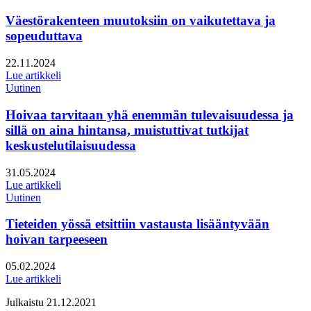
Väestörakenteen muutoksiin on vaikutettava ja
sopeuduttava
Julkaistu:
22.11.2024
Lue artikkeli
Uutinen
Hoivaa tarvitaan yhä enemmän tulevaisuudessa ja
sillä on aina hintansa, muistuttivat tutkijat
keskustelutilaisuudessa
Julkaistu:
31.05.2024
Lue artikkeli
Uutinen
Tieteiden yössä etsittiin vastausta lisääntyvään
hoivan tarpeeseen
Julkaistu:
05.02.2024
Lue artikkeli
Julkaistu
21.12.2021