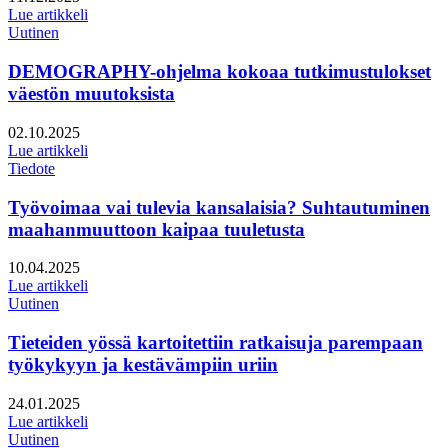
Lue artikkeli
Uutinen
DEMOGRAPHY-ohjelma kokoaa tutkimustulokset
väestön muutoksista
Julkaistu:
02.10.2025
Lue artikkeli
Tiedote
Työvoimaa vai tulevia kansalaisia? Suhtautuminen
maahanmuuttoon kaipaa tuuletusta
Julkaistu:
10.04.2025
Lue artikkeli
Uutinen
Tieteiden yössä kartoitettiin ratkaisuja parempaan
työkykyyn ja kestävämpiin uriin
Julkaistu:
24.01.2025
Lue artikkeli
Uutinen