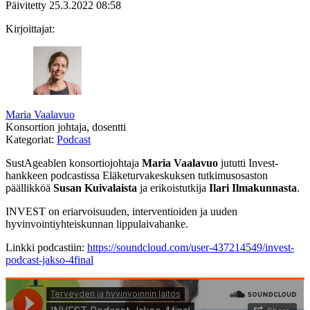
Päivitetty
25.3.2022
08:58
Kirjoittajat:
Maria Vaalavuo
Konsortion johtaja, dosentti
Kategoriat:
Podcast
SustAgeablen konsortiojohtaja
Maria Vaalavuo
jututti Invest-
hankkeen podcastissa Eläketurvakeskuksen tutkimusosaston
päällikköä
Susan Kuivalaista
ja erikoistutkija
Ilari Ilmakunnasta
.
INVEST on eriarvoisuuden, interventioiden ja uuden
hyvinvointiyhteiskunnan lippulaivahanke.
Linkki podcastiin:
https://soundcloud.com/user-437214549/invest-
podcast-jakso-4final