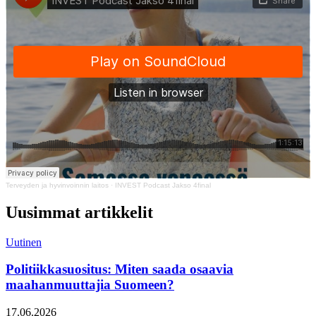
Terveyden ja hyvinvoinnin laitos
·
INVEST Podcast Jakso 4final
Uusimmat artikkelit
Uutinen
Politiikkasuositus: Miten saada osaavia
maahanmuuttajia Suomeen?
Julkaistu:
17.06.2026