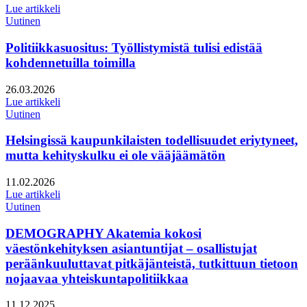
Lue artikkeli
Uutinen
Politiikkasuositus: Työllistymistä tulisi edistää
kohdennetuilla toimilla
Julkaistu:
26.03.2026
Lue artikkeli
Uutinen
Helsingissä kaupunkilaisten todellisuudet eriytyneet,
mutta kehityskulku ei ole vääjäämätön
Julkaistu:
11.02.2026
Lue artikkeli
Uutinen
DEMOGRAPHY Akatemia kokosi
väestönkehityksen asiantuntijat – osallistujat
peräänkuuluttavat pitkäjänteistä, tutkittuun tietoon
nojaavaa yhteiskuntapolitiikkaa
Julkaistu:
11.12.2025