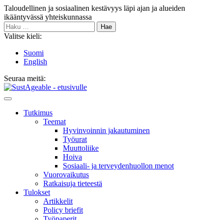
Siirry
Taloudellinen ja sosiaalinen kestävyys läpi ajan ja alueiden
sisältöön
ikääntyvässä yhteiskunnassa
Haku:
Valitse kieli:
Suomi
English
Seuraa meitä:
Bluesky
Main
Menu
Tutkimus
Teemat
Hyvinvoin­nin jakautuminen
Työurat
Muutto­liike
Hoiva
Sosiaali- ja terveyden­huollon menot
Vuorovaikutus
Ratkaisuja tieteestä
Tulokset
Artikkelit
Policy briefit
Työpaperit