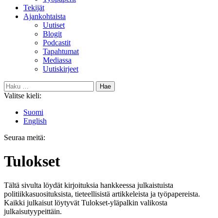
Tekijät
Ajankohtaista
Uutiset
Blogit
Podcastit
Tapahtumat
Mediassa
Uutiskirjeet
Haku:
Valitse kieli:
Suomi
English
Seuraa meitä:
Bluesky
Tulokset
Tältä sivulta löydät kirjoituksia hankkeessa julkaistuista
politiikkasuosituksista, tieteellisistä artikkeleista ja työpapereista.
Kaikki julkaisut löytyvät Tulokset-yläpalkin valikosta
julkaisutyypeittäin.