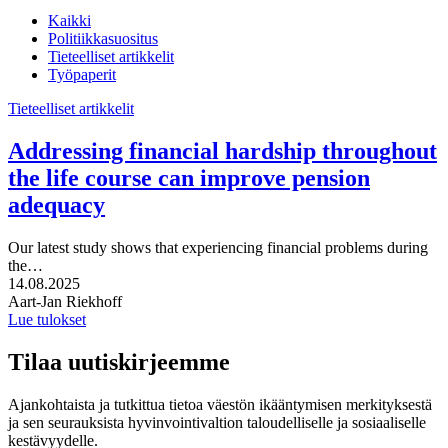
Kaikki
Politiikkasuositus
Tieteelliset artikkelit
Työpaperit
Tieteelliset artikkelit
Addressing financial hardship throughout
the life course can improve pension
adequacy
Our latest study shows that experiencing financial problems during
the…
Julkaistu:
14.08.2025
Kirjoittajat:
Aart-Jan Riekhoff
Lue tulokset
Tilaa uutiskirjeemme
Ajankohtaista ja tutkittua tietoa väestön ikääntymisen merkityksestä
ja sen seurauksista hyvinvointivaltion taloudelliselle ja sosiaaliselle
kestävyydelle.