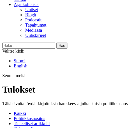
Ajankohtaista
Uutiset
Blogit
Podcastit
Tapahtumat
Mediassa
Uutiskirjeet
Haku:
Valitse kieli:
Suomi
English
Seuraa meitä:
Bluesky
Tulokset
Tältä sivulta löydät kirjoituksia hankkeessa julkaistuista politiikkasuosi
Kaikki
Politiikkasuositus
Tieteelliset artikkelit