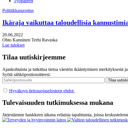
Työpaperit
Politiikkasuositus
Ikäraja vaikuttaa taloudellisia kannustim
Julkaistu:
20.06.2022
Kirjoittajat:
Ohto Kanninen
Terhi Ravaska
Lue tulokset
Tilaa uutiskirjeemme
Ajankohtaista ja tutkittua tietoa väestön ikääntymisen merkityksestä ja 
Syötä sähköpostiosoitteesi:
Hyväksyn tietosuojaselosteen ehdot.
Tulevaisuuden tutkimuksessa mukana
Järjestämme hankkeen aikana erilaisia tapahtumia, joissa keskustelemm