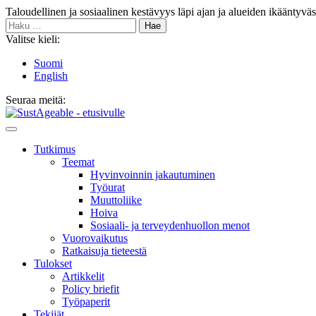
Siirry
Taloudellinen ja sosiaalinen kestävyys läpi ajan ja alueiden ikääntyvä
sisältöön
Haku:
Valitse kieli:
Suomi
English
Seuraa meitä:
Bluesky
Main
Menu
Tutkimus
Teemat
Hyvinvoin­nin jakautuminen
Työurat
Muutto­liike
Hoiva
Sosiaali- ja terveyden­huollon menot
Vuorovaikutus
Ratkaisuja tieteestä
Tulokset
Artikkelit
Policy briefit
Työpaperit
Tekijät