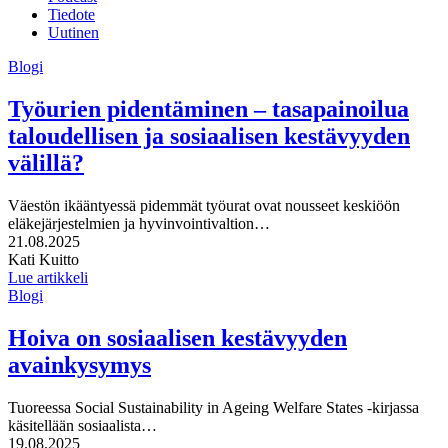
Tiedote
Uutinen
Blogi
Työurien pidentäminen – tasapainoilua
taloudellisen ja sosiaalisen kestävyyden
välillä?
Väestön ikääntyessä pidemmät työurat ovat nousseet keskiöön
eläkejärjestelmien ja hyvinvointivaltion…
Julkaistu:
21.08.2025
Kirjoittajat:
Kati Kuitto
Lue artikkeli
Blogi
Hoiva on sosiaalisen kestävyyden
avainkysymys
Tuoreessa Social Sustainability in Ageing Welfare States -kirjassa
käsitellään sosiaalista…
Julkaistu:
19.08.2025