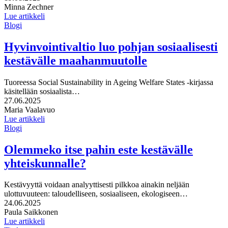
Kirjoittajat:
Minna Zechner
Lue artikkeli
Blogi
Hyvinvointivaltio luo pohjan sosiaalisesti
kestävälle maahanmuutolle
Tuoreessa Social Sustainability in Ageing Welfare States -kirjassa
käsitellään sosiaalista…
Julkaistu:
27.06.2025
Kirjoittajat:
Maria Vaalavuo
Lue artikkeli
Blogi
Olemmeko itse pahin este kestävälle
yhteiskunnalle?
Kestävyyttä voidaan analyyttisesti pilkkoa ainakin neljään
ulottuvuuteen: taloudelliseen, sosiaaliseen, ekologiseen…
Julkaistu:
24.06.2025
Kirjoittajat:
Paula Saikkonen
Lue artikkeli