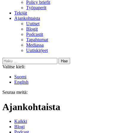
Policy briefit
Työpaperit
Tekijät
Ajankohtaista
Uutiset
Blogit
Podcastit
Tapahtumat
Mediassa
Uutiskirjeet
Haku:
Valitse kieli:
Suomi
English
Seuraa meitä:
Bluesky
Ajankohtaista
Kaikki
Blogi
Podcast