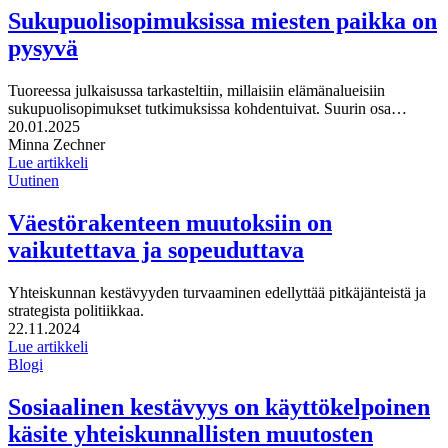
Sukupuolisopimuksissa miesten paikka on
pysyvä
Tuoreessa julkaisussa tarkasteltiin, millaisiin elämänalueisiin
sukupuolisopimukset tutkimuksissa kohdentuivat. Suurin osa…
Julkaistu:
20.01.2025
Kirjoittajat:
Minna Zechner
Lue artikkeli
Uutinen
Väestörakenteen muutoksiin on
vaikutettava ja sopeuduttava
Yhteiskunnan kestävyyden turvaaminen edellyttää pitkäjänteistä ja
strategista politiikkaa.
Julkaistu:
22.11.2024
Lue artikkeli
Blogi
Sosiaalinen kestävyys on käyttökelpoinen
käsite yhteiskunnallisten muutosten