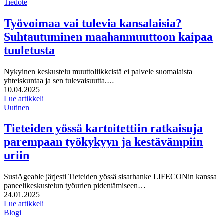
Tiedote
Työvoimaa vai tulevia kansalaisia?
Suhtautuminen maahanmuuttoon kaipaa
tuuletusta
Nykyinen keskustelu muuttoliikkeistä ei palvele suomalaista
yhteiskuntaa ja sen tulevaisuutta.…
Julkaistu:
10.04.2025
Lue artikkeli
Uutinen
Tieteiden yössä kartoitettiin ratkaisuja
parempaan työkykyyn ja kestävämpiin
uriin
SustAgeable järjesti Tieteiden yössä sisarhanke LIFECONin kanssa
paneelikeskustelun työurien pidentämiseen…
Julkaistu:
24.01.2025
Lue artikkeli
Blogi