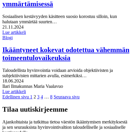
ymmärtämisessä
Sosiaalisen kestävyyden käsitteen suosio korostuu silloin, kun
halutaan ymmärtää suurten…
Julkaistu:
21.11.2024
Lue artikkeli
Blogi
Ikääntyneet kokevat odotettua vähemmän
toimeentulovaikeuksia
Taloudellista hyvinvointia voidaan arvioida objektiivisten ja
subjektiivisten mittarien avulla, esimerkiksi…
Julkaistu:
18.06.2024
Kirjoittajat:
Ilari Ilmakunnas
Maria Vaalavuo
Lue artikkeli
Page
Page
Page
Page
Page
Edellinen sivu
1
2
3
4
…
8
Seuraava sivu
Tilaa uutiskirjeemme
Ajankohtaista ja tutkittua tietoa väestön ikääntymisen merkityksestä
ja sen seurauksista hyvinvointivaltion taloudelliselle ja sosiaaliselle