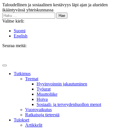
Siirry
Taloudellinen ja sosiaalinen kestävyys läpi ajan ja alueiden
sisältöön
ikääntyvässä yhteiskunnassa
Haku:
Valitse kieli:
Suomi
English
Seuraa meitä:
Bluesky
Main
Menu
Tutkimus
Teemat
Hyvinvoin­nin jakautuminen
Työurat
Muutto­liike
Hoiva
Sosiaali- ja terveyden­huollon menot
Vuorovaikutus
Ratkaisuja tieteestä
Tulokset
Artikkelit