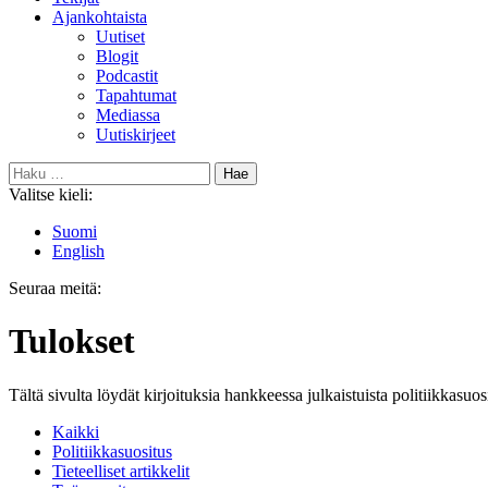
Ajankohtaista
Uutiset
Blogit
Podcastit
Tapahtumat
Mediassa
Uutiskirjeet
Haku:
Valitse kieli:
Suomi
English
Seuraa meitä:
Bluesky
Tulokset
Tältä sivulta löydät kirjoituksia hankkeessa julkaistuista politiikkasuosi
Kaikki
Politiikkasuositus
Tieteelliset artikkelit