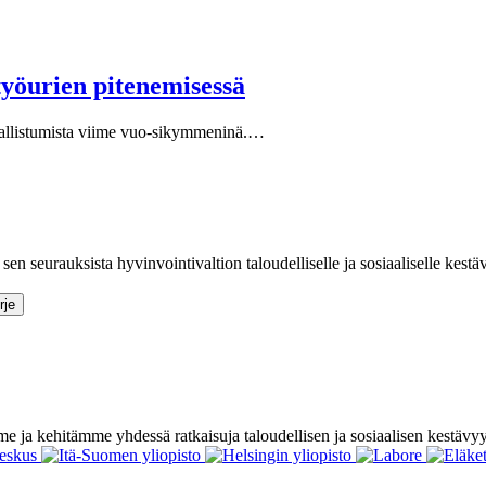
työurien pitenemisessä
osallistumista viime vuo-sikymmeninä.…
sen seurauksista hyvinvointivaltion taloudelliselle ja sosiaaliselle kestä
e ja kehitämme yhdessä ratkaisuja taloudellisen ja sosiaalisen kestävy