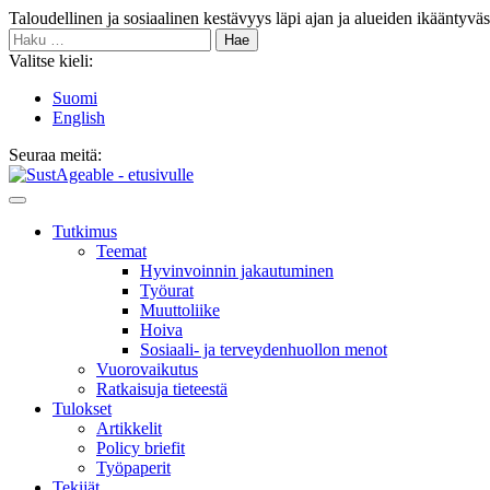
Siirry
Taloudellinen ja sosiaalinen kestävyys läpi ajan ja alueiden ikääntyvä
sisältöön
Haku:
Valitse kieli:
Suomi
English
Seuraa meitä:
Bluesky
Main
Menu
Tutkimus
Teemat
Hyvinvoin­nin jakautuminen
Työurat
Muutto­liike
Hoiva
Sosiaali- ja terveyden­huollon menot
Vuorovaikutus
Ratkaisuja tieteestä
Tulokset
Artikkelit
Policy briefit
Työpaperit
Tekijät