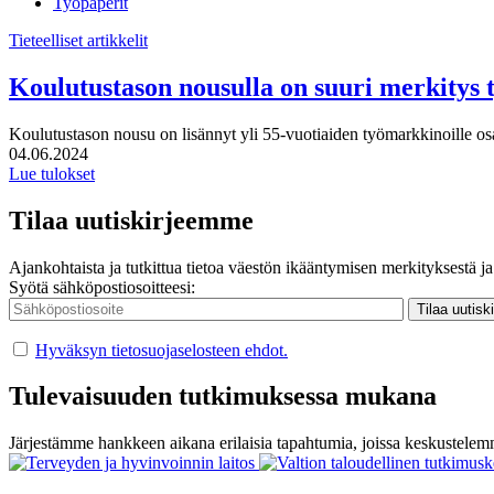
Työpaperit
Tieteelliset artikkelit
Koulutustason nousulla on suuri merkitys 
Koulutustason nousu on lisännyt yli 55-vuotiaiden työmarkkinoille 
Julkaistu:
04.06.2024
Lue tulokset
Tilaa uutiskirjeemme
Ajankohtaista ja tutkittua tietoa väestön ikääntymisen merkityksestä ja 
Syötä sähköpostiosoitteesi:
Hyväksyn tietosuojaselosteen ehdot.
Tulevaisuuden tutkimuksessa mukana
Järjestämme hankkeen aikana erilaisia tapahtumia, joissa keskustelemm