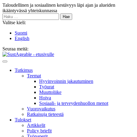
Siirry
Taloudellinen ja sosiaalinen kestävyys läpi ajan ja alueiden
sisältöön
ikääntyvässä yhteiskunnassa
Haku:
Valitse kieli:
Suomi
English
Seuraa meitä:
Bluesky
Main
Menu
Tutkimus
Teemat
Hyvinvoin­nin jakautuminen
Työurat
Muutto­liike
Hoiva
Sosiaali- ja terveyden­huollon menot
Vuorovaikutus
Ratkaisuja tieteestä
Tulokset
Artikkelit
Policy briefit
Työpaperit