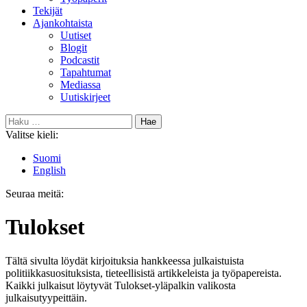
Tekijät
Ajankohtaista
Uutiset
Blogit
Podcastit
Tapahtumat
Mediassa
Uutiskirjeet
Haku:
Valitse kieli:
Suomi
English
Seuraa meitä:
Bluesky
Tulokset
Tältä sivulta löydät kirjoituksia hankkeessa julkaistuista
politiikkasuosituksista, tieteellisistä artikkeleista ja työpapereista.
Kaikki julkaisut löytyvät Tulokset-yläpalkin valikosta
julkaisutyypeittäin.