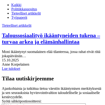
Kaikki
Politiikkasuositus
Tieteelliset artikkelit
Työpaperit
Tieteelliset artikkelit
Taloussosiaalityö ikääntyneiden tukena –
turvaa arkea ja elämänhallintaa
Moni ikääntynyt suomalainen elää tilanteessa, jossa rahat eivät riitä
jokapäiväisiin…
Julkaistu:
15.10.2025
Kirjoittajat:
Anne Korpelainen
Lue tulokset
Tilaa uutiskirjeemme
Ajankohtaista ja tutkittua tietoa väestön ikääntymisen merkityksestä
ja sen seurauksista hyvinvointivaltion taloudelliselle ja sosiaaliselle
kestävyydelle.
Syötä sähköpostiosoitteesi: