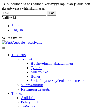
Siirry
Taloudellinen ja sosiaalinen kestävyys läpi ajan ja alueiden
sisältöön
ikääntyvässä yhteiskunnassa
Haku:
Valitse kieli:
Suomi
English
Seuraa meitä:
Bluesky
Main
Menu
Tutkimus
Teemat
Hyvinvoin­nin jakautuminen
Työurat
Muutto­liike
Hoiva
Sosiaali- ja terveyden­huollon menot
Vuorovaikutus
Ratkaisuja tieteestä
Tulokset
Artikkelit
Policy briefit
Työpaperit