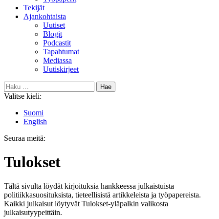
Tekijät
Ajankohtaista
Uutiset
Blogit
Podcastit
Tapahtumat
Mediassa
Uutiskirjeet
Haku:
Valitse kieli:
Suomi
English
Seuraa meitä:
Bluesky
Tulokset
Tältä sivulta löydät kirjoituksia hankkeessa julkaistuista
politiikkasuosituksista, tieteellisistä artikkeleista ja työpapereista.
Kaikki julkaisut löytyvät Tulokset-yläpalkin valikosta
julkaisutyypeittäin.