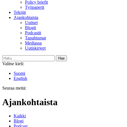
Policy briefit
Työpaperit
Tekijät
Ajankohtaista
Uutiset
Blogit
Podcastit
Tapahtumat
Mediassa
Uutiskirjeet
Haku:
Valitse kieli:
Suomi
English
Seuraa meitä:
Bluesky
Ajankohtaista
Kaikki
Blogi
Podcast