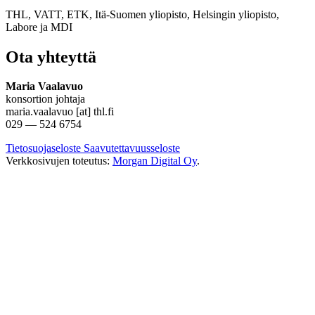
THL, VATT, ETK, Itä-Suomen yliopisto, Helsingin yliopisto,
Labore
ja
MDI
Ota yhteyttä
Maria Vaalavuo
konsortion johtaja
maria.vaalavuo [at] thl.fi
029 — 524 6754
Tietosuojaseloste
Saavutettavuusseloste
Verkkosivujen toteutus:
Morgan Digital Oy
.