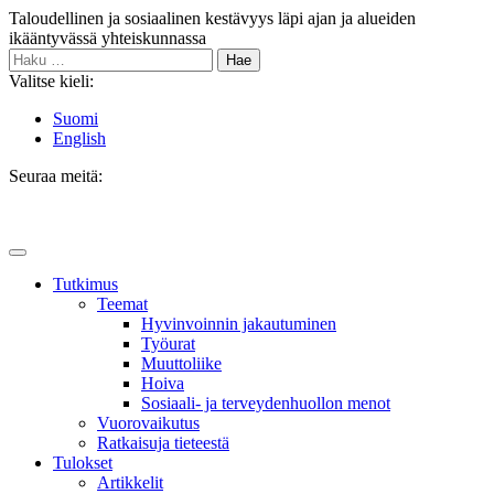
Siirry
Taloudellinen ja sosiaalinen kestävyys läpi ajan ja alueiden
sisältöön
ikääntyvässä yhteiskunnassa
Haku:
Valitse kieli:
Suomi
English
Seuraa meitä:
Bluesky
Main
Menu
Tutkimus
Teemat
Hyvinvoin­nin jakautuminen
Työurat
Muutto­liike
Hoiva
Sosiaali- ja terveyden­huollon menot
Vuorovaikutus
Ratkaisuja tieteestä
Tulokset
Artikkelit