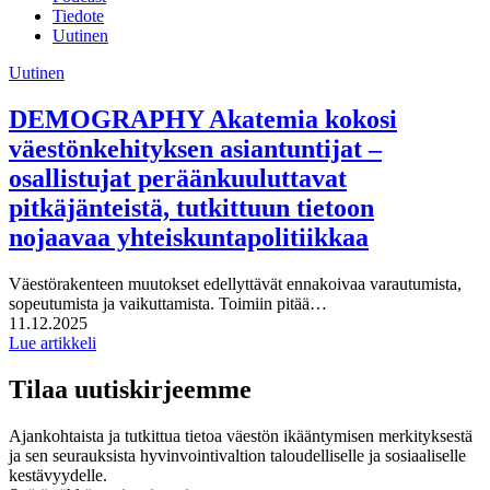
Tiedote
Uutinen
Uutinen
DEMOGRAPHY Akatemia kokosi
väestönkehityksen asiantuntijat –
osallistujat peräänkuuluttavat
pitkäjänteistä, tutkittuun tietoon
nojaavaa yhteiskuntapolitiikkaa
Väestörakenteen muutokset edellyttävät ennakoivaa varautumista,
sopeutumista ja vaikuttamista. Toimiin pitää…
Julkaistu:
11.12.2025
Lue artikkeli
Tilaa uutiskirjeemme
Ajankohtaista ja tutkittua tietoa väestön ikääntymisen merkityksestä
ja sen seurauksista hyvinvointivaltion taloudelliselle ja sosiaaliselle
kestävyydelle.