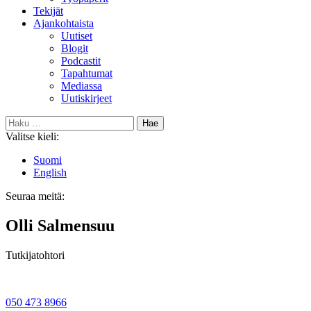
Tekijät
Ajankohtaista
Uutiset
Blogit
Podcastit
Tapahtumat
Mediassa
Uutiskirjeet
Haku:
Valitse kieli:
Suomi
English
Seuraa meitä:
Bluesky
Olli Salmensuu
Tutkijatohtori
050 473 8966