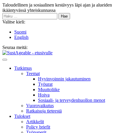
Siirry
Taloudellinen ja sosiaalinen kestävyys läpi ajan ja alueiden
sisältöön
ikääntyvässä yhteiskunnassa
Haku:
Valitse kieli:
Suomi
English
Seuraa meitä:
Bluesky
Main
Menu
Tutkimus
Teemat
Hyvinvoin­nin jakautuminen
Työurat
Muutto­liike
Hoiva
Sosiaali- ja terveyden­huollon menot
Vuorovaikutus
Ratkaisuja tieteestä
Tulokset
Artikkelit
Policy briefit
Työpaperit