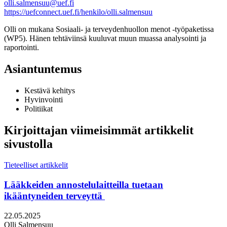
olli.salmensuu@uef.fi
https://uefconnect.uef.fi/henkilo/olli.salmensuu
Olli on mukana Sosiaali- ja terveydenhuollon menot -työpaketissa
(WP5). Hänen tehtäviinsä kuuluvat muun muassa analysointi ja
raportointi.
Asiantuntemus
Kestävä kehitys
Hyvinvointi
Politiikat
Kirjoittajan viimeisimmät artikkelit
sivustolla
Tieteelliset artikkelit
Lääkkeiden annostelulaitteilla tuetaan
ikääntyneiden terveyttä
Julkaistu:
22.05.2025
Kirjoittajat:
Olli Salmensuu