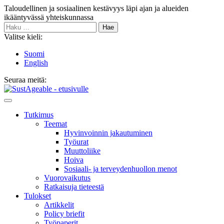
Siirry
Taloudellinen ja sosiaalinen kestävyys läpi ajan ja alueiden
sisältöön
ikääntyvässä yhteiskunnassa
Haku:
Valitse kieli:
Suomi
English
Seuraa meitä:
Bluesky
Main
Menu
Tutkimus
Teemat
Hyvinvoin­nin jakautuminen
Työurat
Muutto­liike
Hoiva
Sosiaali- ja terveyden­huollon menot
Vuorovaikutus
Ratkaisuja tieteestä
Tulokset
Artikkelit
Policy briefit
Työpaperit