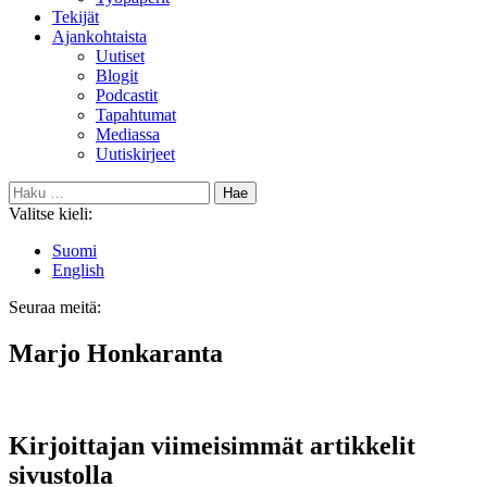
Tekijät
Ajankohtaista
Uutiset
Blogit
Podcastit
Tapahtumat
Mediassa
Uutiskirjeet
Haku:
Valitse kieli:
Suomi
English
Seuraa meitä:
Bluesky
Marjo Honkaranta
Kirjoittajan viimeisimmät artikkelit
sivustolla