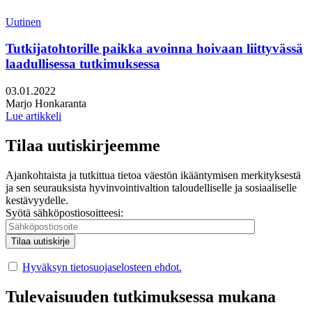
Uutinen
Tutkijatohtorille paikka avoinna hoivaan liittyvässä
laadullisessa tutkimuksessa
Julkaistu:
03.01.2022
Kirjoittajat:
Marjo Honkaranta
Lue artikkeli
Tilaa uutiskirjeemme
Ajankohtaista ja tutkittua tietoa väestön ikääntymisen merkityksestä
ja sen seurauksista hyvinvointivaltion taloudelliselle ja sosiaaliselle
kestävyydelle.
Syötä sähköpostiosoitteesi:
Hyväksyn tietosuojaselosteen ehdot.
Tulevaisuuden tutkimuksessa mukana