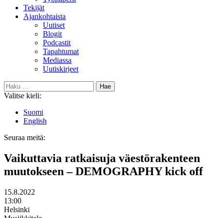
Tekijät
Ajankohtaista
Uutiset
Blogit
Podcastit
Tapahtumat
Mediassa
Uutiskirjeet
Haku:
Valitse kieli:
Suomi
English
Seuraa meitä:
Bluesky
Vaikuttavia ratkaisuja väestörakenteen
muutokseen – DEMOGRAPHY kick off
Päivämäärä
15.8.2022
Kellonaika
13:00
Paikka
Helsinki