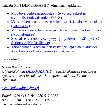
Tutustu STN DEMOGRAPHY -ohjelman hankkeisiin:
Muuttuva perheenmuodostus – Syyt, seuraukset ja
mahdolliset tulevaisuudet (FLUX)
Väestörakenteen muutosten elämänkaari- ja talousvaikutukset
(LIFECON)
Monimuotoisuus, luottamus ja kaksisuuntainen kotoutuminen
(MobileFutures)
Sosiaaliset verkostot, syntyvyys ja hyvinvointi ikääntyvässä
Suomessa (NetResilience)
Taloudellinen ja sosiaalinen kestävyys läpi ajan ja alueiden
ikääntyvässä yhteiskunnassa (SustAgeable)
Tervetuloa!
Susan Kuivalainen
Ohjelmajohtaja
DEMOGRAPHY
– Väestörakenteen muutokset -
syyt, seuraukset ja ratkaisut, Strateginen tutkimus, Suomen
Akatemia
susan.kuivalainen@etk.fi
Puhelin 029 411 2184 | 050 512 0062
00065 ELÄKETURVAKESKUS
Twitter: @susankuivalaine