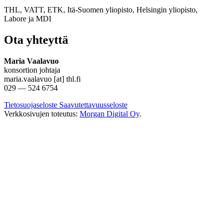
THL, VATT, ETK, Itä-Suomen yliopisto, Helsingin yliopisto,
Labore
ja
MDI
Ota yhteyttä
Maria Vaalavuo
konsortion johtaja
maria.vaalavuo [at] thl.fi
029 — 524 6754
Tietosuojaseloste
Saavutettavuusseloste
Verkkosivujen toteutus:
Morgan Digital Oy
.