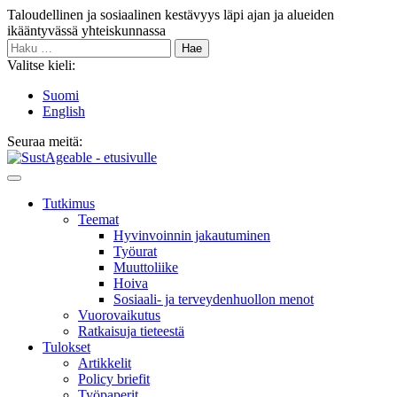
Siirry
Taloudellinen ja sosiaalinen kestävyys läpi ajan ja alueiden
sisältöön
ikääntyvässä yhteiskunnassa
Haku:
Valitse kieli:
Suomi
English
Seuraa meitä:
Bluesky
Main
Menu
Tutkimus
Teemat
Hyvinvoin­nin jakautuminen
Työurat
Muutto­liike
Hoiva
Sosiaali- ja terveyden­huollon menot
Vuorovaikutus
Ratkaisuja tieteestä
Tulokset
Artikkelit
Policy briefit
Työpaperit