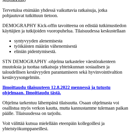
Musiikkitalo
Tervetuloa etsimään yhdessä vaikuttavia ratkaisuja, jotka
pohjautuvat tutkittuun tietoon.
DEMOGRAPHY Kick-offin tavoitteena on edistää tutkimustiedon
käyttäjien ja tutkijoiden vuoropuhelua. Tilaisuudessa keskustellaan
syntyvyyden alenemisesta
työikäisten määrän vähenemisestä
eliniän pidentymisestä.
STN DEMOGRAPHY -ohjelma tarkastelee väestörakenteen
muutoksia ja tuottaa ratkaisuja yhteiskunnan sosiaalisen ja
taloudellisen kestävyyden parantamiseen sekä hyvinvointivaltion
kestävyysongelmiin.
Ilmoittaudu tilaisuuteen 12.8.2022 mennessä ja tutustu
ohjelmaan. Ilmoittaudu tästä.
Ohjelma tarkentuu lähempänä tilaisuutta. Osaan ohjelmasta voi
osallistua myös verkon kautta, mutta kannustamme tulemaan paikan
päälle. Tilaisuudessa on tarjoilu.
Voit välittää kutsua mielellään eteenpäin kollegoillesi ja
yhteistyökumppaneillesi.