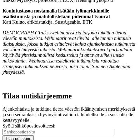
Mikko Myrskylä, professori, FLUX, Helsingin yliopisto
Koulutustasoa nostamalla lisätään työmarkkinoille
osallistumista ja mahdollistetaan pidemmät työurat
Kati Kuitto, erikoistutkija, SustAgeable, ETK
DEMOGRAPHY Talks -webinaarisarja tarjoaa tutkittua tietoa
väestön muutoksista. Webinaarit ovat tiiviitä, alle tunnin mittaisia
tilaisuuksia, joissa tutkijat esittelevät kahta ajankohtaista tutkimusta
väestöön liittyvistä aiheista. Webinaarit konkretisoivat parhaillaan
käytävää yhteiskunnallista keskustelua ja antavat siihen uusia
näkökulmia. Webinaarissa esiteltäviä tutkimuksia rahoittaa
strategisen tutkimuksen neuvosto, joka toimii Suomen Akatemian
yhteydessä.
Tilaa uutiskirjeemme
Ajankohtaista ja tutkittua tietoa väestön ikääntymisen merkityksestä
ja sen seurauksista hyvinvointivaltion taloudelliselle ja sosiaaliselle
kestävyydelle.
Syötä sähköpostiosoitteesi: