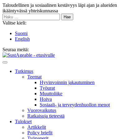
Siirry
Taloudellinen ja sosiaalinen kestävyys läpi ajan ja alueiden
sisältöön
ikääntyvässä yhteiskunnassa
Haku:
Valitse kieli:
Suomi
English
Seuraa meitä:
Bluesky
Main
Menu
Tutkimus
Teemat
Hyvinvoin­nin jakautuminen
Työurat
Muutto­liike
Hoiva
Sosiaali- ja terveyden­huollon menot
Vuorovaikutus
Ratkaisuja tieteestä
Tulokset
Artikkelit
Policy briefit
Työpaperit