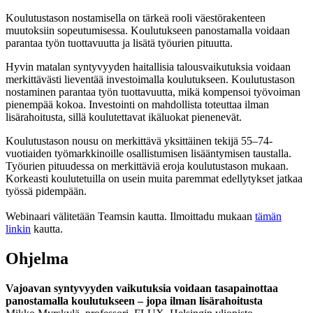
Koulutustason nostamisella on tärkeä rooli väestörakenteen
muutoksiin sopeutumisessa. Koulutukseen panostamalla voidaan
parantaa työn tuottavuutta ja lisätä työurien pituutta.
Hyvin matalan syntyvyyden haitallisia talousvaikutuksia voidaan
merkittävästi lieventää investoimalla koulutukseen. Koulutustason
nostaminen parantaa työn tuottavuutta, mikä kompensoi työvoiman
pienempää kokoa. Investointi on mahdollista toteuttaa ilman
lisärahoitusta, sillä koulutettavat ikäluokat pienenevät.
Koulutustason nousu on merkittävä yksittäinen tekijä 55–74-
vuotiaiden työmarkkinoille osallistumisen lisääntymisen taustalla.
Työurien pituudessa on merkittäviä eroja koulutustason mukaan.
Korkeasti koulutetuilla on usein muita paremmat edellytykset jatkaa
työssä pidempään.
Webinaari välitetään Teamsin kautta. Ilmoittadu mukaan
tämän
linkin
kautta.
Ohjelma
Vajoavan syntyvyyden vaikutuksia voidaan tasapainottaa
panostamalla koulutukseen – jopa ilman lisärahoitusta