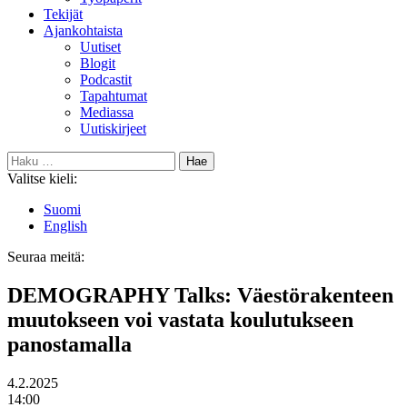
Tekijät
Ajankohtaista
Uutiset
Blogit
Podcastit
Tapahtumat
Mediassa
Uutiskirjeet
Haku:
Valitse kieli:
Suomi
English
Seuraa meitä:
Bluesky
DEMOGRAPHY Talks: Väestörakenteen
muutokseen voi vastata koulutukseen
panostamalla
Päivämäärä
4.2.2025
Kellonaika
14:00