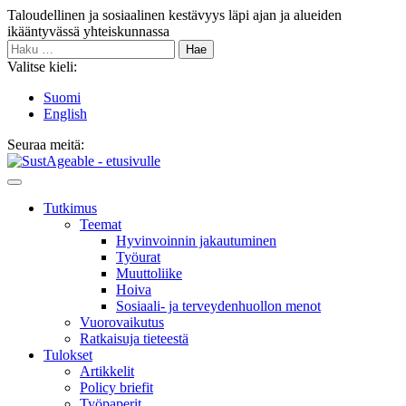
Siirry
Taloudellinen ja sosiaalinen kestävyys läpi ajan ja alueiden
sisältöön
ikääntyvässä yhteiskunnassa
Haku:
Valitse kieli:
Suomi
English
Seuraa meitä:
Bluesky
Main
Menu
Tutkimus
Teemat
Hyvinvoin­nin jakautuminen
Työurat
Muutto­liike
Hoiva
Sosiaali- ja terveyden­huollon menot
Vuorovaikutus
Ratkaisuja tieteestä
Tulokset
Artikkelit
Policy briefit
Työpaperit