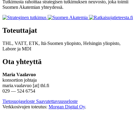
Tutkimusta rahoittaa strategisen tutkimuksen neuvosto, joka toimii
Suomen Akatemian yhteydessä.
Toteuttajat
THL, VATT, ETK, Itä-Suomen yliopisto, Helsingin yliopisto,
Labore
ja
MDI
Ota yhteyttä
Maria Vaalavuo
konsortion johtaja
maria.vaalavuo [at] thl.fi
029 — 524 6754
Tietosuojaseloste
Saavutettavuusseloste
Verkkosivujen toteutus:
Morgan Digital Oy
.