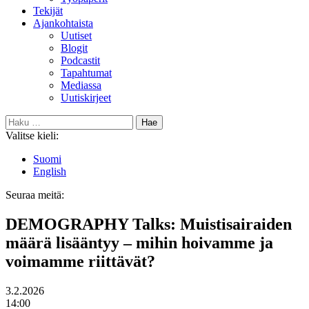
Tekijät
Ajankohtaista
Uutiset
Blogit
Podcastit
Tapahtumat
Mediassa
Uutiskirjeet
Haku:
Valitse kieli:
Suomi
English
Seuraa meitä:
Bluesky
DEMOGRAPHY Talks: Muistisairaiden
määrä lisääntyy – mihin hoivamme ja
voimamme riittävät?
Päivämäärä
3.2.2026
Kellonaika
14:00