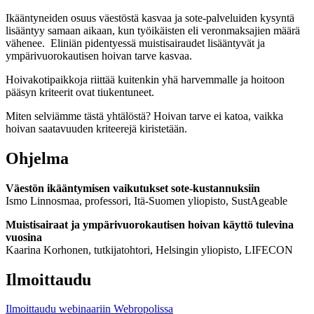
Ikääntyneiden osuus väestöstä kasvaa ja sote-palveluiden kysyntä
lisääntyy samaan aikaan, kun työikäisten eli veronmaksajien määrä
vähenee. Eliniän pidentyessä muistisairaudet lisääntyvät ja
ympärivuorokautisen hoivan tarve kasvaa.
Hoivakotipaikkoja riittää kuitenkin yhä harvemmalle ja hoitoon
pääsyn kriteerit ovat tiukentuneet.
Miten selviämme tästä yhtälöstä? Hoivan tarve ei katoa, vaikka
hoivan saatavuuden kriteerejä kiristetään.
Ohjelma
Väestön ikääntymisen vaikutukset sote-kustannuksiin
Ismo Linnosmaa, professori, Itä-Suomen yliopisto, SustAgeable
Muistisairaat ja ympärivuorokautisen hoivan käyttö tulevina
vuosina
Kaarina Korhonen, tutkijatohtori, Helsingin yliopisto, LIFECON
Ilmoittaudu
Ilmoittaudu webinaariin Webropolissa