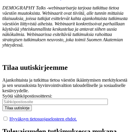
DEMOGRAPHY Talks -webinaarisarja tarjoaa tutkittua tietoa
väestön muutoksista. Webinaarit ovat tiiviitä, alle tunnin mittaisia
tilaisuuksia, joissa tutkijat esittelevät kahta ajankohtaista tutkimusta
väestöön liittyvistä aiheista. Webinaarit konkretisoivat parhaillaan
käytävää yhteiskunnallista keskustelua ja antavat siihen uusia
näkökulmia. Webinaarissa esiteltäviä tutkimuksia rahoittaa
strategisen tutkimuksen neuvosto, joka toimii Suomen Akatemian
yhteydessä.
Tilaa uutiskirjeemme
Ajankohtaista ja tutkittua tietoa väestön ikääntymisen merkityksestä
ja sen seurauksista hyvinvointivaltion taloudelliselle ja sosiaaliselle
kestävyydelle.
Syötä sähköpostiosoitteesi:
Hyväksyn tietosuojaselosteen ehdot.
Tulevaisuuden tutkimuksessa mukana